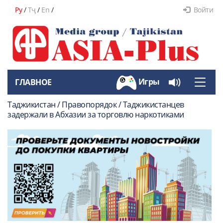
Ру
/
Тҷ
/
En
/
Войти
Игры
ГЛАВНОЕ
Toggle
naviga
Таджикистан / Правопорядок / Таджикистанцев
задержали в Абхазии за торговлю наркотиками