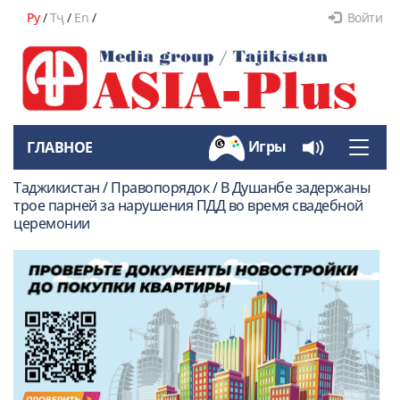
Ру
/
Тҷ
/
En
/
Войти
Игры
ГЛАВНОЕ
Toggle
naviga
Таджикистан / Правопорядок / В Душанбе задержаны
трое парней за нарушения ПДД во время свадебной
церемонии