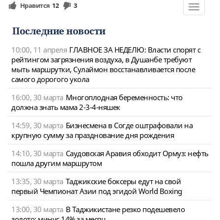
Нравится
12
3
Toggle
navigat
Последние новости
10:00, 11 апреля
ГЛАВНОЕ ЗА НЕДЕЛЮ: Власти спорят с
рейтингом загрязнения воздуха, в Душанбе требуют
мыть маршрутки, Сулаймон восстанавливается после
самого дорогого укола
16:00, 30 марта
Многоплодная беременность: что
должна знать мама 2-3-4-няшек
14:59, 30 марта
Бизнесмена в Согде оштрафовали на
крупную сумму за празднование дня рождения
14:10, 30 марта
Саудовская Аравия обходит Ормуз: нефть
пошла другим маршрутом
13:35, 30 марта
Таджикские боксеры едут на свой
первый Чемпионат Азии под эгидой World Boxing
13:00, 30 марта
В Таджикистане резко подешевело
золото: минус 14% за месяц