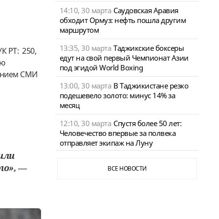
14:10, 30 марта
Саудовская Аравия
обходит Ормуз: нефть пошла другим
маршрутом
13:35, 30 марта
Таджикские боксеры
УК РТ:
250,
едут на свой первый Чемпионат Азии
ию
под эгидой World Boxing
ванием СМИ
13:00, 30 марта
В Таджикистане резко
подешевело золото: минус 14% за
месяц
12:10, 30 марта
Спустя более 50 лет:
Человечество впервые за полвека
отправляет экипаж на Луну
или
о», —
ВСЕ НОВОСТИ