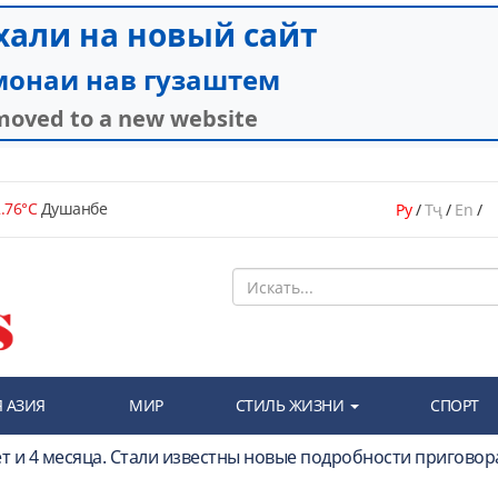
.76°C
Душанбе
Ру
/
Тҷ
/
En
/
 АЗИЯ
МИР
СТИЛЬ ЖИЗНИ
СПОРТ
ет и 4 месяца. Стали известны новые подробности приговор