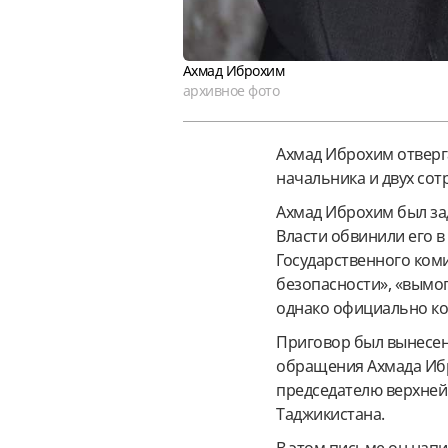
Ахмад Иброхим
архивное фото
Ахмад Иброхим отверга
начальника и двух сот
Ахмад Иброхим был зад
Власти обвинили его в
Государственного ком
безопасности», «вымог
однако официально ко
Приговор был вынесен 
обращения Ахмада Иб
председателю верхней
Таджикистана.