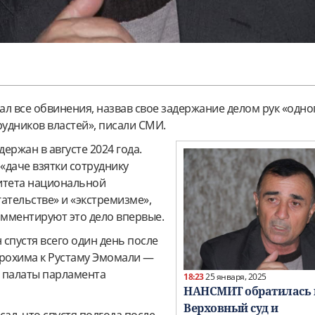
л все обвинения, назвав свое задержание делом рук «одно
рудников властей», писали СМИ.
ержан в августе 2024 года.
 «даче взятки сотруднику
итета национальной
ательстве» и «экстремизме»,
мментируют это дело впервые.
спустя всего один день после
рохима к Рустаму Эмомали —
 палаты парламента
18:23
25 января, 2025
НАНСМИТ обратилась 
Верховный суд и