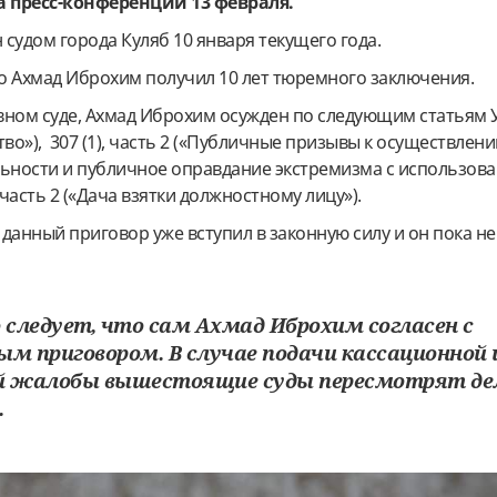
а пресс-конференции 13 февраля.
судом города Куляб 10 января текущего года.
то Ахмад Иброхим получил 10 лет тюремного заключения.
вном суде, Ахмад Иброхим осужден по следующим статьям 
тво»),
307 (1), часть 2 («Публичные призывы к осуществлен
льности и публичное оправдание экстремизма с использо
 часть 2 («Дача взятки должностному лицу»).
данный приговор уже вступил в законную силу и он пока не
 следует, что сам Ахмад Иброхим согласен с
ым приговором. В случае подачи кассационной 
й жалобы вышестоящие суды пересмотрят дел
.