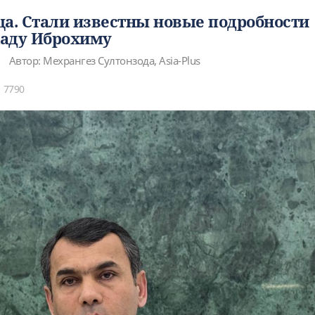
яца. Стали известны новые подробности
маду Иброхиму
Автор: Мехрангез Султонзода, Asia-Plus
7790