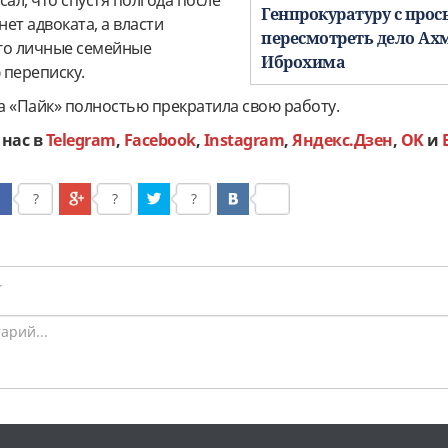
сал, что спустя полгода после
Генпрокуратуру с прос
нет адвоката, а власти
пересмотреть дело Ах
го личные семейные
Иброхима
 переписку.
та «Пайк» полностью прекратила свою работу.
 нас в
Telegram
,
Facebook
,
Instagram
,
Яндекс.Дзен
,
OK
и
?
?
?