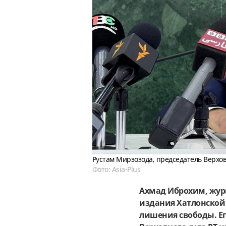
Рустам Мирзозода, председатель Верхо
Фото: Asia-Plus
Ахмад Иброхим, жур
издания Хатлонской 
лишения свободы. Ег