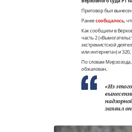
Верховного суда РТ н
Приговор был вынесен 
Ранее
сообщалось
, ч
Как сообщили в Верхо
часть 2 («Вымогательс
экстремистской деяте
или интернета») и
320,
По словам Мирзозода, 
обжалован.
«Из этого
вынесенн
надзорно
заявил он