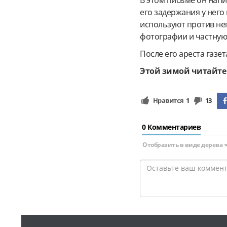
В этом письме он напи
его задержания у него 
используют против не
фотографии и частную
После его ареста газе
Этой зимой читайте
Нравится
1
13
0 Комментариев
Отобразить в виде дерева