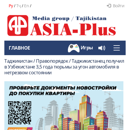
Ру
/
Тҷ
/
En
/
Войти
Игры
ГЛАВНОЕ
Toggle
naviga
Таджикистан / Правопорядок / Таджикистанец получил
в Узбекистане 3,5 года тюрьмы за угон автомобиля в
нетрезвом состоянии