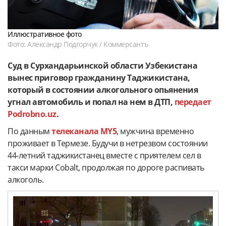
Иллюстративное фото
Фото: Александр Подгорчук / Коммерсантъ
Суд в Сурхандарьинской области Узбекистана
вынес приговор гражданину Таджикистана,
который в состоянии алкогольного опьянения
угнал автомобиль и попал на нем в ДТП,
передает
Podrobno.uz
.
По данным
телеканала MY5
, мужчина временно
проживает в Термезе. Будучи в нетрезвом состоянии
44-летний таджикистанец вместе с приятелем сел в
такси марки Cobalt, продолжая по дороге распивать
алкоголь.