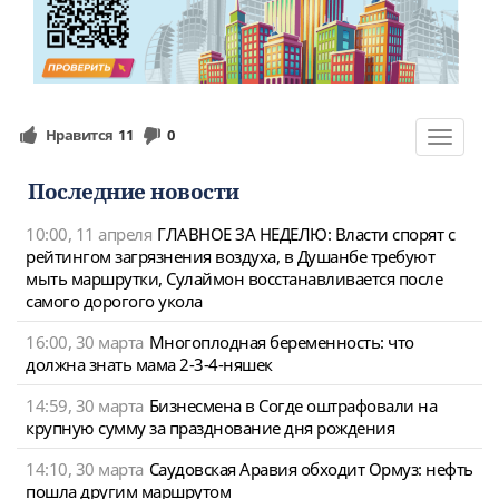
Нравится
11
0
Toggle
navigat
Последние новости
10:00, 11 апреля
ГЛАВНОЕ ЗА НЕДЕЛЮ: Власти спорят с
рейтингом загрязнения воздуха, в Душанбе требуют
мыть маршрутки, Сулаймон восстанавливается после
самого дорогого укола
16:00, 30 марта
Многоплодная беременность: что
должна знать мама 2-3-4-няшек
14:59, 30 марта
Бизнесмена в Согде оштрафовали на
крупную сумму за празднование дня рождения
14:10, 30 марта
Саудовская Аравия обходит Ормуз: нефть
пошла другим маршрутом