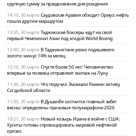
крупную сумму за празднование дня рождения
14:10, 30 марта
Саудовская Аравия обходит Ормуз: нефть
пошла другим маршрутом
13:35, 30 марта
Таджикские боксеры едут на свой
первый Чемпионат Азии под эгидой World Boxing
13:00, 30 марта
В Таджикистане резко подешевело
золото: минус 14% за месяц
12:10, 30 марта
Спустя более 50 лет: Человечество
впервые за полвека отправляет экипаж на Луну
11:36, 30 марта
Что поручил Эмомали Рахмон активу
Согдийской области
11:00, 30 марта
В Душанбе состоится главный забег
весны: определены призовые полумарафона-2026
10:21, 30 марта
Новый козырь Ирана в войне с США:
Хуситы готовы спровоцировать мировой нефтяной
кризис