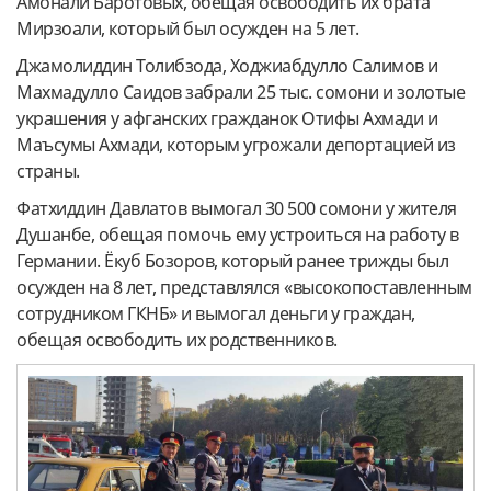
Амонали Баротовых, обещая освободить их брата
Мирзоали, который был осужден на 5 лет.
Джамолиддин Толибзода, Ходжиабдулло Салимов и
Махмадулло Саидов забрали 25 тыс. сомони и золотые
украшения у афганских гражданок Отифы Ахмади и
Маъсумы Ахмади, которым угрожали депортацией из
страны.
Фатхиддин Давлатов вымогал 30 500 сомони у жителя
Душанбе, обещая помочь ему устроиться на работу в
Германии. Ёкуб Бозоров, который ранее трижды был
осужден на 8 лет, представлялся «высокопоставленным
сотрудником ГКНБ» и вымогал деньги у граждан,
обещая освободить их родственников.