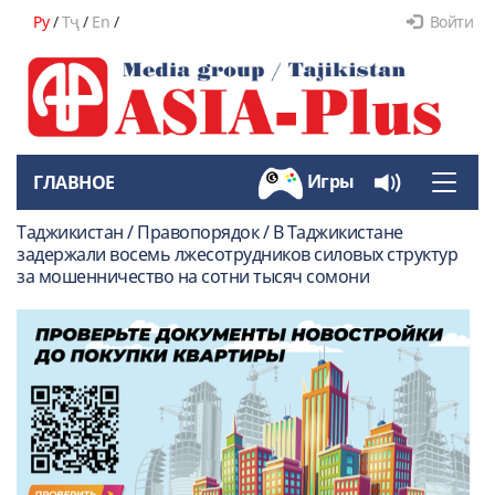
Ру
/
Тҷ
/
En
/
Войти
Игры
ГЛАВНОЕ
Toggle
naviga
Таджикистан / Правопорядок / В Таджикистане
задержали восемь лжесотрудников силовых структур
за мошенничество на сотни тысяч сомони