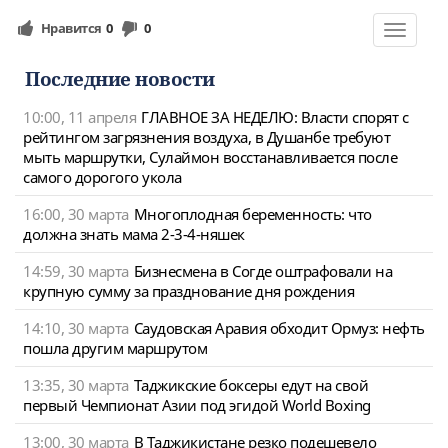
Нравится
0
0
Toggle
navigat
Последние новости
10:00, 11 апреля
ГЛАВНОЕ ЗА НЕДЕЛЮ: Власти спорят с
рейтингом загрязнения воздуха, в Душанбе требуют
мыть маршрутки, Сулаймон восстанавливается после
самого дорогого укола
16:00, 30 марта
Многоплодная беременность: что
должна знать мама 2-3-4-няшек
14:59, 30 марта
Бизнесмена в Согде оштрафовали на
крупную сумму за празднование дня рождения
14:10, 30 марта
Саудовская Аравия обходит Ормуз: нефть
пошла другим маршрутом
13:35, 30 марта
Таджикские боксеры едут на свой
первый Чемпионат Азии под эгидой World Boxing
13:00, 30 марта
В Таджикистане резко подешевело