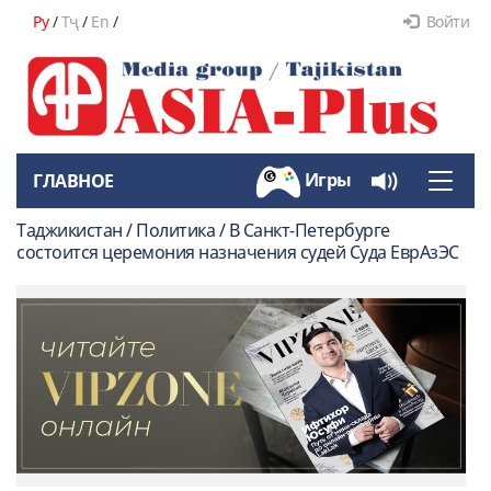
Ру
/
Тҷ
/
En
/
Войти
Игры
ГЛАВНОЕ
Toggle
naviga
Таджикистан / Политика / В Санкт-Петербурге
состоится церемония назначения судей Суда ЕврАзЭС