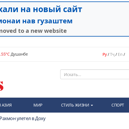
.55°C
Душанбе
Ру
/
Тҷ
/
En
/
 АЗИЯ
МИР
СТИЛЬ ЖИЗНИ
СПОРТ
Рахмон улетел в Доху