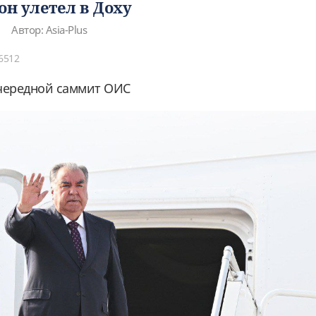
н улетел в Доху
Автор: Asia-Plus
6512
очередной саммит ОИС