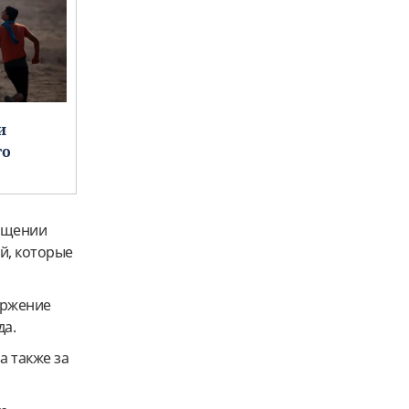
и
го
ащении
ей, которые
оржение
да.
а также за