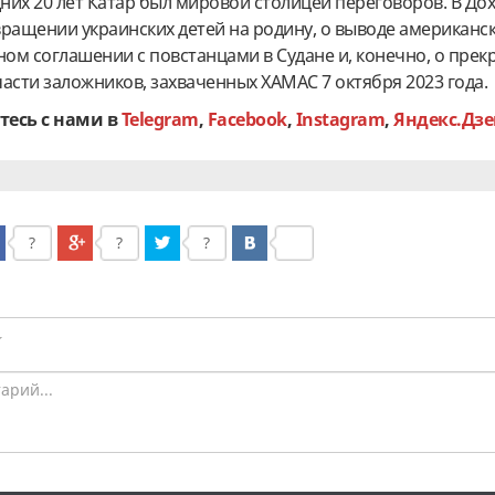
их 20 лет Катар был мировой столицей переговоров. В До
ращении украинских детей на родину, о выводе американск
ном соглашении с повстанцами в Судане и, конечно, о пре
асти заложников, захваченных ХАМАС 7 октября 2023 года.
тесь с нами в
Telegram
,
Facebook
,
Instagram
,
Яндекс.Дзе
?
?
?