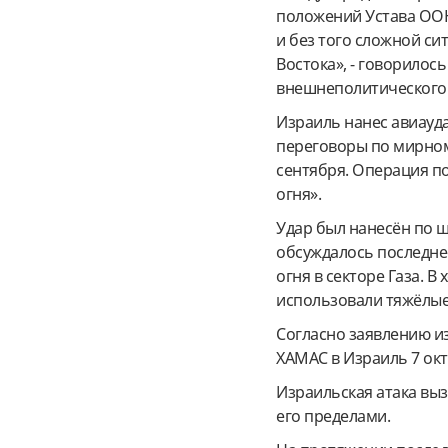
положений Устава ООН
и без того сложной си
Востока», - говорилос
внешнеполитического 
Израиль нанес авиауда
переговоры по мирном
сентября. Операция п
огня».
Удар
был нанесён
по ш
обсуждалось последн
огня в секторе Газа. 
использовали тяжёлые 
Согласно заявлению из
ХАМАС в Израиль 7 октя
Израильская атака выз
его пределами.