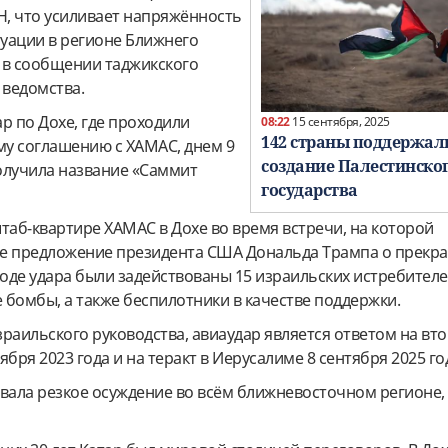
, что усиливает напряжённость
туации в регионе Ближнего
ь в сообщении таджикского
ведомства.
р по Дохе, где проходили
08:22
15 сентября, 2025
142 страны поддержал
у соглашению с ХАМАС, днем 9
создание Палестинско
олучила название «Саммит
государства
таб-квартире ХАМАС в Дохе
во время встречи, на которой
ее предложение президента США Дональда Трампа о прекр
В ходе удара были задействованы 15 израильских истребител
бомбы, а также беспилотники в качестве поддержки.
раильского руководства, авиаудар является ответом на вт
бря 2023 года и на теракт в Иерусалиме 8 сентября 2025 го
вала резкое осуждение во всём ближневосточном регионе, 