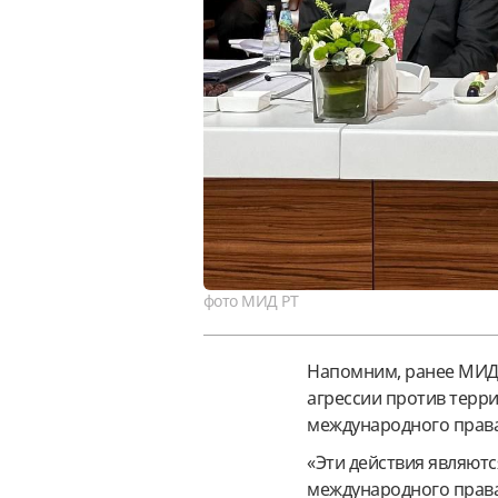
фото МИД РТ
Напомним, ранее МИД
агрессии против терр
международного права
«Эти действия являют
международного прав