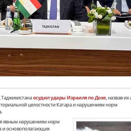
 Таджикистана
осудил удары Израиля по Дохе
, назвав их
иториальной целостности Катара и нарушением норм
.
ся явным нарушением норм
а и основополагающих