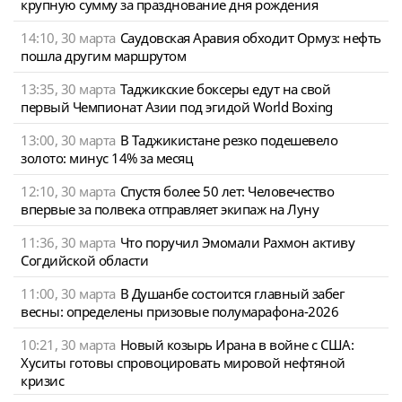
крупную сумму за празднование дня рождения
14:10, 30 марта
Саудовская Аравия обходит Ормуз: нефть
пошла другим маршрутом
13:35, 30 марта
Таджикские боксеры едут на свой
первый Чемпионат Азии под эгидой World Boxing
13:00, 30 марта
В Таджикистане резко подешевело
золото: минус 14% за месяц
12:10, 30 марта
Спустя более 50 лет: Человечество
впервые за полвека отправляет экипаж на Луну
11:36, 30 марта
Что поручил Эмомали Рахмон активу
Согдийской области
11:00, 30 марта
В Душанбе состоится главный забег
весны: определены призовые полумарафона-2026
10:21, 30 марта
Новый козырь Ирана в войне с США:
Хуситы готовы спровоцировать мировой нефтяной
кризис