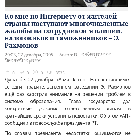
Ко мне по Интернету от жителей
страны поступают многочисленные
жалобы на сотрудников милиции,
налоговиков и таможенников – Э.
Рахмонов
20:03, 27 декабря, 2005
Автор: Ð—Ð°Ñ€Ð¸Ð½Ð° Ð­
Ñ€Ð³Ð°ÑˆÐµÐ²Ð°
0
0
0
3535
Душанбе. 27 декабря. «Азия-Плюс» - На состоявшемся
сегодня правительственном заседании Э. Рахмонов
ещё раз заострил внимание на решении проблем в
системе образования. Глава государства дал
конкретные указания ответственным лицам в
кратчайшие сроки устранить недостатки. Об этом «АП»
сообщили в пресс-службе президента РТ.
По словам президента, недостатки ощущаются не