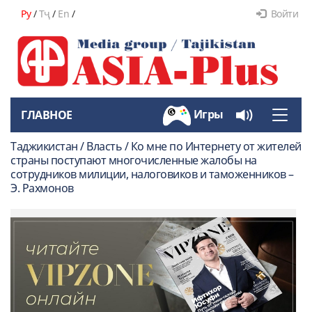
Ру
/
Тҷ
/
En
/
Войти
Игры
ГЛАВНОЕ
Toggle
naviga
Таджикистан / Власть / Ко мне по Интернету от жителей
страны поступают многочисленные жалобы на
сотрудников милиции, налоговиков и таможенников –
Э. Рахмонов