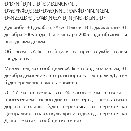
Ð²Ð°ÑˆÐ¸Ñ… Ð´Ð¾Ð±Ñ€Ñ‹Ñ…
Ð½Ð°Ñ‡Ð¸Ð½Ð°Ð½Ð¸ÑÑ…! Ð¡Ñ‡Ð°ÑÑ‚ÑŒÑ,
Ð»ÑŽÐ±Ð²Ð¸, Ð¼Ð¸Ñ€Ð° Ð¸ ÑƒÑÐ¿ÐµÑ…Ð°!
Душанбе. 30 декабря. «Азия-Плюс» - В Таджикистане 31
декабря 2005 года, 1 и 2 января 2006 года объявлены
выходными днями.
Об этом «АП» сообщили в пресс-службе главы
государства.
Между тем, как сообщили «АП» в городской мэрии, 31
декабря движение автотранспорта на площади «Дусти»
будет временно приостановлено.
«С 17 часов вечера до 24 часов ночи в связи с
проведением новогоднего концерта, центральная
дорога столицы будет перекрыта от перекрестка
Центрального парка культуры и отдыха до перекрёстка
Дома Печати», - сообщил источник.