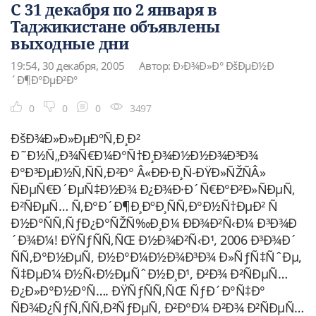
С 31 декабря по 2 января в
Таджикистане объявлены
выходные дни
19:54, 30 декабря, 2005
Автор: Ð›Ð¾Ð»Ð° ÐšÐµÐ½Ð
´Ð¶Ð°ÐµÐ²Ð°
0
0
0
3497
ÐšÐ¾Ð»Ð»ÐµÐºÑ‚Ð¸Ð²
Ð˜Ð½Ñ„Ð¾Ñ€Ð¼Ð°Ñ†Ð¸Ð¾Ð½Ð½Ð¾Ð³Ð¾
Ð°Ð³ÐµÐ½Ñ‚ÑÑ‚Ð²Ð° Â«ÐÐ·Ð¸Ñ-ÐŸÐ»ÑŽÑÂ»
ÑÐµÑ€Ð´ÐµÑ‡Ð½Ð¾ Ð¿Ð¾Ð·Ð´Ñ€Ð°Ð²Ð»ÑÐµÑ‚
Ð²ÑÐµÑ… Ñ‚Ð°Ð´Ð¶Ð¸ÐºÐ¸ÑÑ‚Ð°Ð½Ñ†ÐµÐ² Ñ
Ð½Ð°ÑÑ‚ÑƒÐ¿Ð°ÑŽÑ‰Ð¸Ð¼ ÐÐ¾Ð²Ñ‹Ð¼ Ð³Ð¾Ð
´Ð¾Ð¼! ÐŸÑƒÑÑ‚ÑŒ Ð½Ð¾Ð²Ñ‹Ð¹, 2006 Ð³Ð¾Ð´
ÑÑ‚Ð°Ð½ÐµÑ‚ Ð½Ð°Ð¼Ð½Ð¾Ð³Ð¾ Ð»ÑƒÑ‡ÑˆÐµ,
Ñ‡ÐµÐ¼ Ð½Ñ‹Ð½ÐµÑˆÐ½Ð¸Ð¹, Ð²Ð¾ Ð²ÑÐµÑ…
Ð¿Ð»Ð°Ð½Ð°Ñ…. ÐŸÑƒÑÑ‚ÑŒ ÑƒÐ´Ð°Ñ‡Ð°
ÑÐ¾Ð¿ÑƒÑ‚ÑÑ‚Ð²ÑƒÐµÑ‚ Ð²Ð°Ð¼ Ð²Ð¾ Ð²ÑÐµÑ…