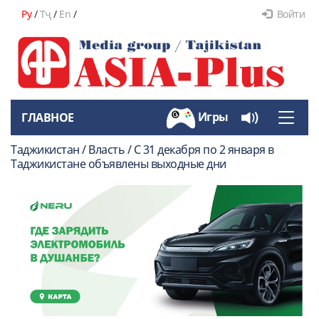
Ру
/
Тҷ
/
En
/
Войти
Игры
ГЛАВНОЕ
Toggle
naviga
Таджикистан / Власть / С 31 декабря по 2 января в
Таджикистане объявлены выходные дни