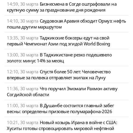
14:59, 30 марта
Бизнесмена в Согде оштрафовали на
крупную сумму за празднование дня рождения
14:10, 30 марта
Саудовская Аравия обходит Ормуз: нефть
пошла другим маршрутом
13:35, 30 марта
Таджикские боксеры едут на свой
первый Чемпионат Азии под эгидой World Boxing
13:00, 30 марта
В Таджикистане резко подешевело
золото: минус 14% за месяц
12:10, 30 марта
Спустя более 50 лет: Человечество
впервые за полвека отправляет экипаж на Луну
11:36, 30 марта
Что поручил Эмомали Рахмон активу
Согдийской области
11:00, 30 марта
В Душанбе состоится главный забег
весны: определены призовые полумарафона-2026
10:21, 30 марта
Новый козырь Ирана в войне с США:
Хуситы готовы спровоцировать мировой нефтяной