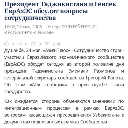
Президент Таджикистана и Генсек
ЕврАзЭС обсудят вопросы
сотрудничества
16:02, 24 мая, 2006
Автор: ÐÐ°Ð·Ð°Ñ€Ð°Ð»Ð¸
ÐŸÐ¸Ñ€Ð½Ð°Ð·Ð°Ñ€Ð¾Ð²
0
0
0
2180
Душанбе. 24 мая. «Азия-Плюс» - Сотрудничество стран-
участниц Евразийского экономического сообщества
(ЕврАзЭС) обсудят сегодня во второй половине дня
президент Таджикистана Эмомали Рахмонов и
генеральный секретарь сообщества Григорий Рапота.
Об этом «АП» сообщили в пресс-службе главы
государства.
Как ожидается, стороны обменяются мнениями по
интеграционным процессам в рамках ЕврАзЭС,
вопросам, касающихся присоединения Узбекистана к
документам подписанных в рамках Сообщества.