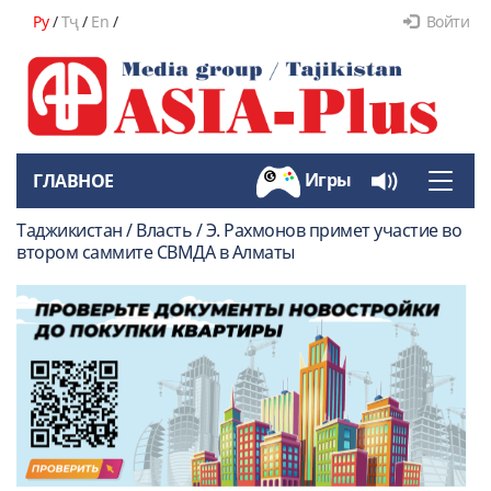
Ру
/
Тҷ
/
En
/
Войти
Игры
ГЛАВНОЕ
Toggle
naviga
Таджикистан / Власть / Э. Рахмонов примет участие во
втором саммите СВМДА в Алматы