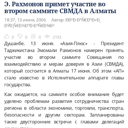
Э. Рахмонов примет участие во
втором саммите СВМДА в Алматы
18:37, 13 июня, 2006
Автор: ÐÐ°Ð·Ð°Ñ€Ð°Ð»Ð¸
ÐŸÐ¸Ñ€Ð½Ð°Ð·Ð°Ñ€Ð¾Ð²
0
0
0
2192
Душанбе. 13 июня. «Азия-Плюс» - Президент
Таджикистана Эмомали Рахмонов намерен принять
участие во втором саммите Совещания по
взаимодействию и мерам доверия в Азии (СВМДА),
который состоится в Алматы 17 июня. Об этом «АП»
стало известно в Исполнительном аппарате главы
государства.
Как ожидается, на саммите особое внимание будет
уделено проблемам развития сотрудничества стран
региона в области экономики, торговли, транспорта,
безопасности и другим секторам. Запланированы
также двусторонние встречи с главами делегаций