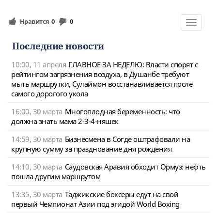
Нравится
0
0
Toggle
navigat
Последние новости
10:00, 11 апреля
ГЛАВНОЕ ЗА НЕДЕЛЮ: Власти спорят с
рейтингом загрязнения воздуха, в Душанбе требуют
мыть маршрутки, Сулаймон восстанавливается после
самого дорогого укола
16:00, 30 марта
Многоплодная беременность: что
должна знать мама 2-3-4-няшек
14:59, 30 марта
Бизнесмена в Согде оштрафовали на
крупную сумму за празднование дня рождения
14:10, 30 марта
Саудовская Аравия обходит Ормуз: нефть
пошла другим маршрутом
13:35, 30 марта
Таджикские боксеры едут на свой
первый Чемпионат Азии под эгидой World Boxing