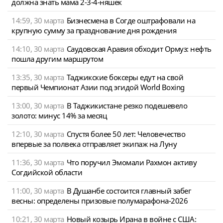
должна знать мама 2-3-4-няшек
14:59, 30 марта
Бизнесмена в Согде оштрафовали на
крупную сумму за празднование дня рождения
14:10, 30 марта
Саудовская Аравия обходит Ормуз: нефть
пошла другим маршрутом
13:35, 30 марта
Таджикские боксеры едут на свой
первый Чемпионат Азии под эгидой World Boxing
13:00, 30 марта
В Таджикистане резко подешевело
золото: минус 14% за месяц
12:10, 30 марта
Спустя более 50 лет: Человечество
впервые за полвека отправляет экипаж на Луну
11:36, 30 марта
Что поручил Эмомали Рахмон активу
Согдийской области
11:00, 30 марта
В Душанбе состоится главный забег
весны: определены призовые полумарафона-2026
10:21, 30 марта
Новый козырь Ирана в войне с США: