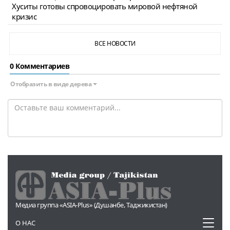
Хуситы готовы спровоцировать мировой нефтяной
кризис
ВСЕ НОВОСТИ
0 Комментариев
Отобразить в виде дерева
Медиа группа «ASIA-Plus» (Душанбе, Таджикистан)
Toggl
О НАС