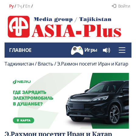
Ру
/
Тҷ
/
En
/
Войти
Игры
ГЛАВНОЕ
Toggle
naviga
Таджикистан / Власть / Э.Рахмон посетит Иран и Катар
Э.Рахмон посетит Иран и Катар