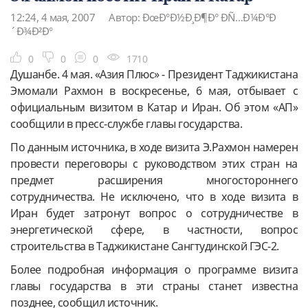
12:24, 4 мая, 2007
Автор: ÐœÐ°Ð½Ð¸Ð¶Ð° ÐÑ…Ð¼Ð°Ð
´Ð¾Ð²Ð°
0
0
0
1710
Душанбе. 4 мая. «Азия Плюс» - Президент Таджикистана
Эмомали Рахмон в воскресенье, 6 мая, отбывает с
официальным визитом в Катар и Иран. Об этом «АП»
сообщили в пресс-службе главы государства.
По данным источника, в ходе визита Э.Рахмон намерен
провести переговоры с руководством этих стран на
предмет расширения многостороннего
сотрудничества. Не исключено, что в ходе визита в
Иран будет затронут вопрос о сотрудничестве в
энергетической сфере, в частности, вопрос
строительства в Таджикистане Сангтудинской ГЭС-2.
Более подробная информация о программе визита
главы государства в эти страны станет известна
позднее, сообщил источник.