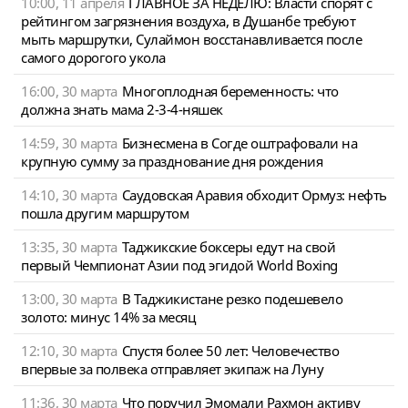
10:00, 11 апреля
ГЛАВНОЕ ЗА НЕДЕЛЮ: Власти спорят с
рейтингом загрязнения воздуха, в Душанбе требуют
мыть маршрутки, Сулаймон восстанавливается после
самого дорогого укола
16:00, 30 марта
Многоплодная беременность: что
должна знать мама 2-3-4-няшек
14:59, 30 марта
Бизнесмена в Согде оштрафовали на
крупную сумму за празднование дня рождения
14:10, 30 марта
Саудовская Аравия обходит Ормуз: нефть
пошла другим маршрутом
13:35, 30 марта
Таджикские боксеры едут на свой
первый Чемпионат Азии под эгидой World Boxing
13:00, 30 марта
В Таджикистане резко подешевело
золото: минус 14% за месяц
12:10, 30 марта
Спустя более 50 лет: Человечество
впервые за полвека отправляет экипаж на Луну
11:36, 30 марта
Что поручил Эмомали Рахмон активу