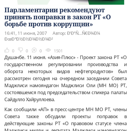
Парламентарии рекомендуют
принять поправки в закон РТ «О
борьбе против коррупции»
16:41, 11 июня, 2007
Автор: Ð‘Ð°Ñ…Ñ€Ð¾Ð¼
ÐœÐ°Ð½Ð½Ð¾Ð½Ð¾Ð²
0
0
0
1501
Душанбе. 11 июня. «Азия-Плюс» - Проект закона РТ «О
государственном регулировании производства и
оборота некоторых видов нефтепродуктов» был
рассмотрен сегодня на очередном заседании Совета
Маджлиси намояндагон Маджлиси Оли (МН МО) РТ,
состоявшемся под председательством спикера палаты
Сайдулло Хайруллоева.
Как сообщили «АП» в пресс-центре МН МО РТ, члены
Совета также обсудили проекты поправок в
действующие законы РТ «О правовом статусе члена
Маджлиси милли и депутата Маджлиси намояндагон