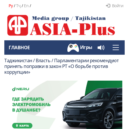
Ру
/
Тҷ
/
En
/
Войти
Игры
ГЛАВНОЕ
Toggle
naviga
Таджикистан / Власть / Парламентарии рекомендуют
принять поправки в закон РТ «О борьбе против
коррупции»