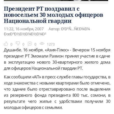
Президент РТ поздравил с
новосельем 30 молодых офицеров
Национальной гвардии
11:22, 16 ноября, 2007
Автор: Ð‘Ð°Ñ…Ñ€Ð¾Ð¼
ÐœÐ°Ð½Ð½Ð¾Ð½Ð¾Ð²
0
0
0
1273
Душанбе. 16 ноября. «Азия-Плюс» - Вечером 15 ноября
президент РТ Эмомали Рахмон принял участие в сдаче
в эксплуатацию нового 30-квартирного жилого дома
для офицеров Национальной гвардии РТ.
Как сообщили «АП» в пресс-службе главы государства, в
ходе знакомства с новыми квартирами было отмечено,
что здание было отреставрировано после выделения
из резервного фонда президента 800 тыс. сомони, в
результате чего жилье с удобствами получили 30
молодых офицеров с семьями.