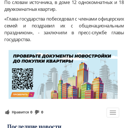
По словам источника, в доме 12 однокомнатных и 18
двухкомнатных квартир.
«Глава государства побеседовал с членами офицерских
семей и поздравил их с общенациональным
праздником», - заключили в пресс-службе главы
государства.
Нравится
0
0
Toggle
navigat
Последние новости