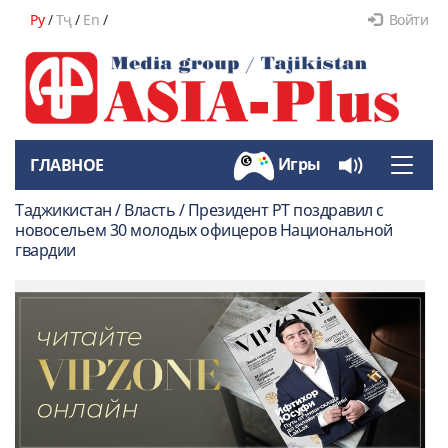
Ру
/
Тҷ
/
En
/
Войти
Игры
ГЛАВНОЕ
Toggle
naviga
Таджикистан / Власть / Президент РТ поздравил с
новосельем 30 молодых офицеров Национальной
гвардии