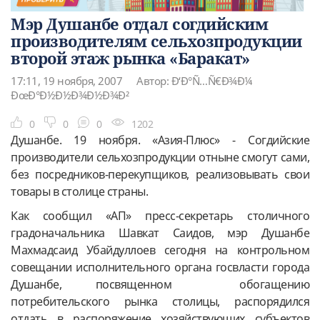
Мэр Душанбе отдал согдийским
производителям сельхозпродукции
второй этаж рынка «Баракат»
17:11, 19 ноября, 2007
Автор: Ð‘Ð°Ñ…Ñ€Ð¾Ð¼
ÐœÐ°Ð½Ð½Ð¾Ð½Ð¾Ð²
0
0
0
1202
Душанбе. 19 ноября. «Азия-Плюс» - Согдийские
производители сельхозпродукции отныне смогут сами,
без посредников-перекупщиков, реализовывать свои
товары в столице страны.
Как сообщил «АП» пресс-секретарь столичного
градоначальника Шавкат Саидов, мэр Душанбе
Махмадсаид Убайдуллоев сегодня на контрольном
совещании исполнительного органа госвласти города
Душанбе, посвященном обогащению
потребительского рынка столицы, распорядился
отдать в распоряжение хозяйствующих субъектов