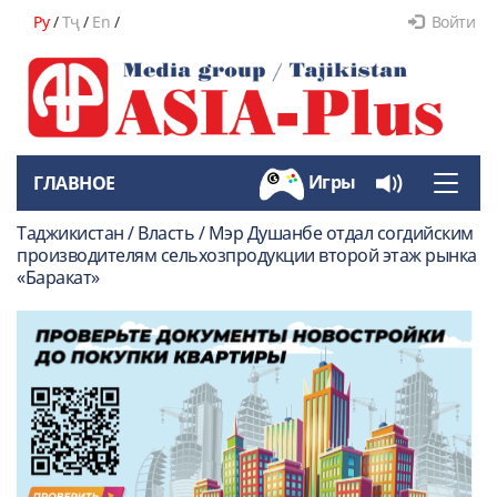
Ру
/
Тҷ
/
En
/
Войти
Игры
ГЛАВНОЕ
Toggle
naviga
Таджикистан / Власть / Мэр Душанбе отдал согдийским
производителям сельхозпродукции второй этаж рынка
«Баракат»