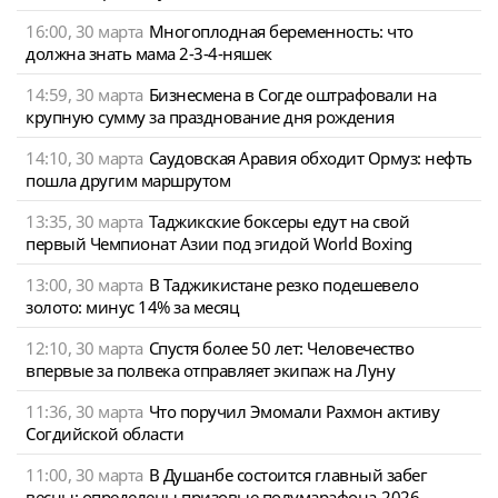
16:00, 30 марта
Многоплодная беременность: что
должна знать мама 2-3-4-няшек
14:59, 30 марта
Бизнесмена в Согде оштрафовали на
крупную сумму за празднование дня рождения
14:10, 30 марта
Саудовская Аравия обходит Ормуз: нефть
пошла другим маршрутом
13:35, 30 марта
Таджикские боксеры едут на свой
первый Чемпионат Азии под эгидой World Boxing
13:00, 30 марта
В Таджикистане резко подешевело
золото: минус 14% за месяц
12:10, 30 марта
Спустя более 50 лет: Человечество
впервые за полвека отправляет экипаж на Луну
11:36, 30 марта
Что поручил Эмомали Рахмон активу
Согдийской области
11:00, 30 марта
В Душанбе состоится главный забег
весны: определены призовые полумарафона-2026