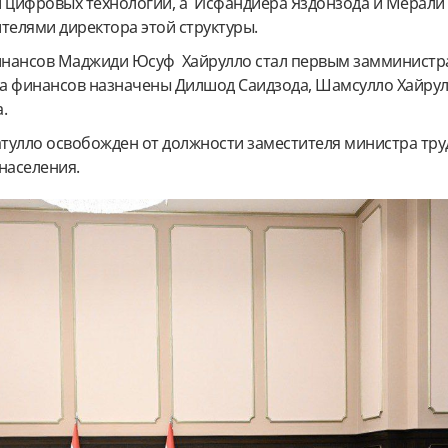
и цифровых технологий, а Исфандиёра Яздонзода и Мерали
телями директора этой структуры.
нансов Маджиди Юсуф Хайрулло стал первым замминистра
ра финансов назначены Дилшод
Саидзода, Шамсулло
Хайру
.
тулло освобожден от должности заместителя министра тру
населения.