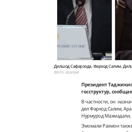
Дилшод Сафарзода, Фарход Салим, Ди
Фото: коллаж
Президент Таджикис
госструктур, сообщае
В частности, он назна
дел Фарход Салим, Ара
Нурмурод Махмадали, 
Эмомали Рахмон также