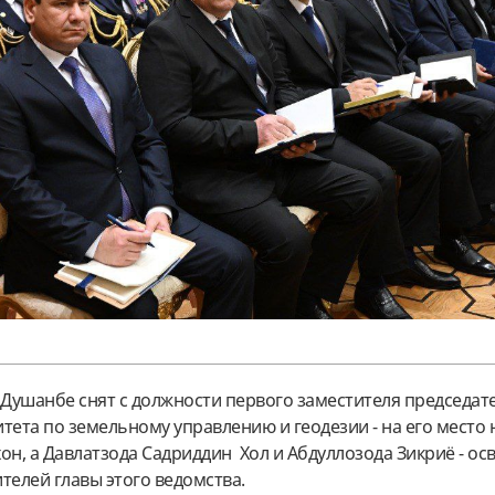
Душанбе снят с должности первого заместителя председат
тета по земельному управлению и геодезии - на его место
он, а
Давлатзода Садриддин Хол и
Абдуллозода Зикриё
- ос
ителей
главы этого ведомства.