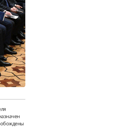
еля
 назначен
вобождены