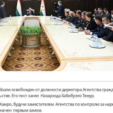
зали освобожден от должности директора Агентства граж
стве. Его пост занял
Назарзода Хабибулло Темур.
Хамро, будучи заместителем Агентства по контролю за нар
значен первым замом.