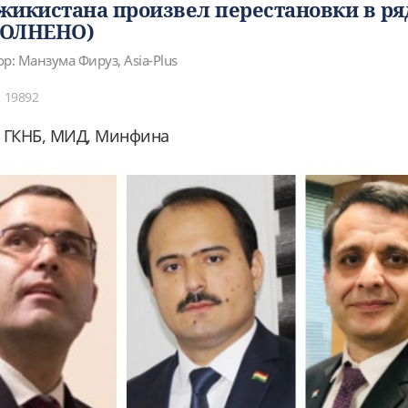
жикистана произвел перестановки в ря
ПОЛНЕНО)
ор: Манзума Фируз, Asia-Plus
19892
, ГКНБ, МИД, Минфина