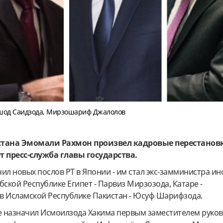
лшод Саидзода, Мирзошариф Джалолов
тана Эмомали Рахмон произвел кадровые перестановк
т пресс-служба главы государства.
чил новых послов РТ в Японии - им стал экс-замминистра и
бской Республике Египет - Парвиз
Мирзозода, Катаре -
в Исламской Республике Пакистан - Юсуф
Шарифзода.
 назначил Исмоилзода Хакима первым заместителем руко