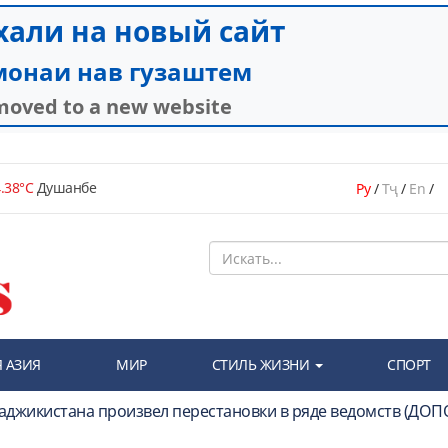
.38°C
Душанбе
Ру
/
Тҷ
/
En
/
 АЗИЯ
МИР
СТИЛЬ ЖИЗНИ
СПОРТ
 Таджикистана произвел перестановки в ряде ведомств (Д