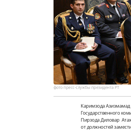
фото пресс-службы президента РТ
Каримзода Азизмамад 
Государственного коми
Пирзода Диловар Атах
от должностей замест