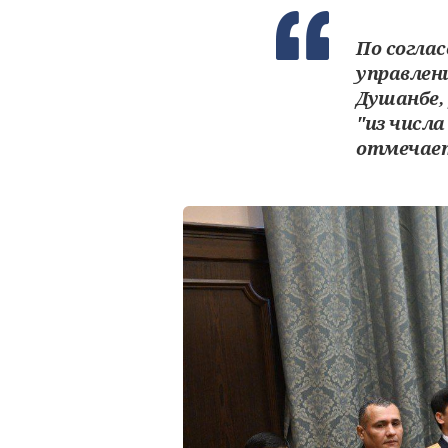
По согла
управлени
Душанбе,
"из числа
отмечает