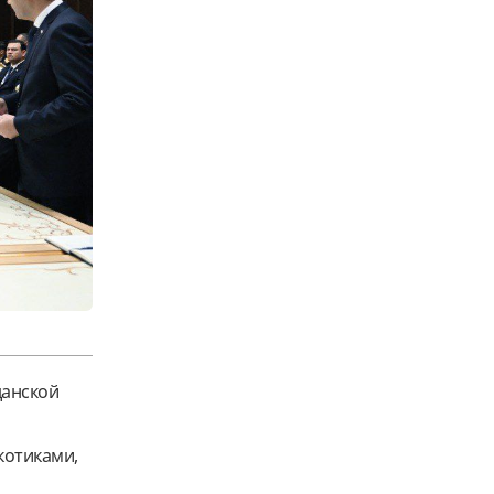
данской
котиками,