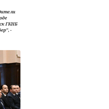
дители
оде
ск ГКНБ
р", -