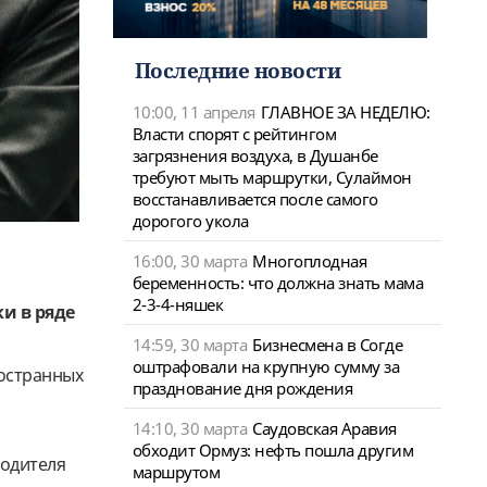
Последние новости
10:00, 11 апреля
ГЛАВНОЕ ЗА НЕДЕЛЮ:
Власти спорят с рейтингом
загрязнения воздуха, в Душанбе
требуют мыть маршрутки, Сулаймон
восстанавливается после самого
дорогого укола
16:00, 30 марта
Многоплодная
беременность: что должна знать мама
2-3-4-няшек
и в ряде
14:59, 30 марта
Бизнесмена в Согде
оштрафовали на крупную сумму за
ностранных
празднование дня рождения
14:10, 30 марта
Саудовская Аравия
обходит Ормуз: нефть пошла другим
водителя
маршрутом