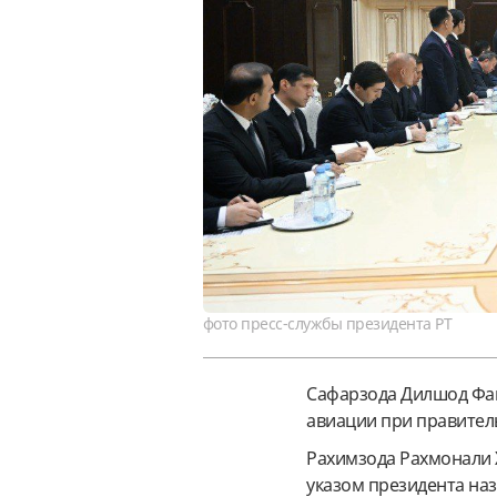
фото пресс-службы президента РТ
Сафарзода Дилшод Фай
авиации при правитель
Рахимзода Рахмонали 
указом президента на