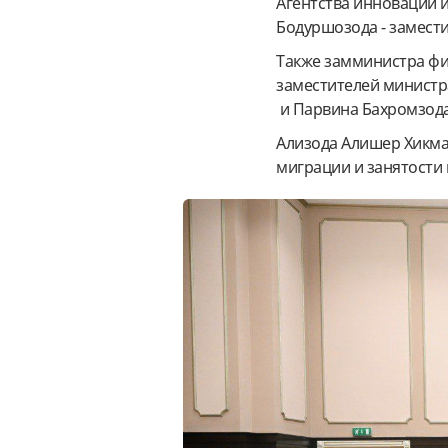
Агентства инноваций 
Бодуршозода - замести
Также замминистра фи
заместителей минист
и Парвина Бахромзода
Ализода Алишер Хикма
миграции и занятости 