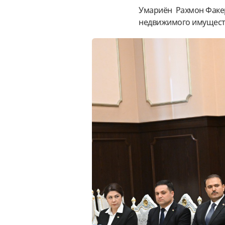
Умариён Рахмон Факер
недвижимого имуществ