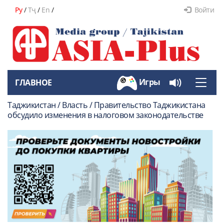
Ру
/
Тҷ
/
En
/
Войти
Игры
ГЛАВНОЕ
Toggle
naviga
Таджикистан / Власть / Правительство Таджикистана
обсудило изменения в налоговом законодательстве