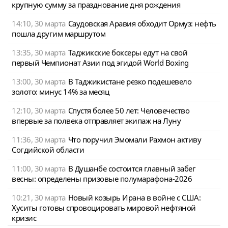
крупную сумму за празднование дня рождения
14:10, 30 марта
Саудовская Аравия обходит Ормуз: нефть
пошла другим маршрутом
13:35, 30 марта
Таджикские боксеры едут на свой
первый Чемпионат Азии под эгидой World Boxing
13:00, 30 марта
В Таджикистане резко подешевело
золото: минус 14% за месяц
12:10, 30 марта
Спустя более 50 лет: Человечество
впервые за полвека отправляет экипаж на Луну
11:36, 30 марта
Что поручил Эмомали Рахмон активу
Согдийской области
11:00, 30 марта
В Душанбе состоится главный забег
весны: определены призовые полумарафона-2026
10:21, 30 марта
Новый козырь Ирана в войне с США:
Хуситы готовы спровоцировать мировой нефтяной
кризис