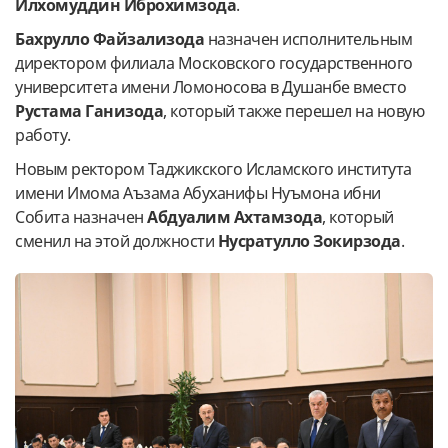
Илхомуддин Иброхимзода
.
Бахрулло Файзализода
назначен исполнительным
директором филиала Московского государственного
университета имени Ломоносова в Душанбе вместо
Рустама Ганизода
, который также перешел на новую
работу.
Новым ректором Таджикского Исламского института
имени Имома Аъзама Абуханифы Нуъмона ибни
Собита назначен
Абдуалим Ахтамзода
, который
сменил на этой должности
Нусратулло Зокирзода
.