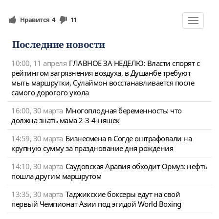
Нравится
4
11
Toggle
navigat
Последние новости
10:00, 11 апреля
ГЛАВНОЕ ЗА НЕДЕЛЮ: Власти спорят с
рейтингом загрязнения воздуха, в Душанбе требуют
мыть маршрутки, Сулаймон восстанавливается после
самого дорогого укола
16:00, 30 марта
Многоплодная беременность: что
должна знать мама 2-3-4-няшек
14:59, 30 марта
Бизнесмена в Согде оштрафовали на
крупную сумму за празднование дня рождения
14:10, 30 марта
Саудовская Аравия обходит Ормуз: нефть
пошла другим маршрутом
13:35, 30 марта
Таджикские боксеры едут на свой
первый Чемпионат Азии под эгидой World Boxing