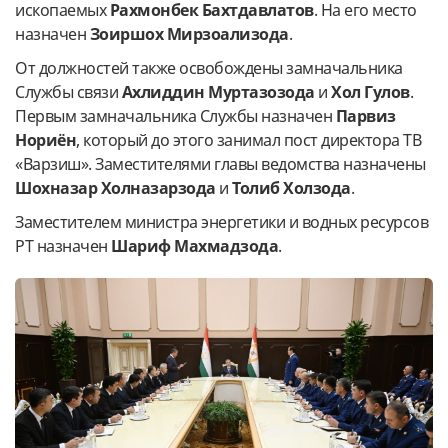
ископаемых
Рахмонбек Бахтдавлатов
. На его место
назначен
Зоиршох Мирзоализода
.
От должностей также освобождены замначальника
Службы связи
Ахлиддин Муртазозода
и
Хол Гулов
.
Первым замначальника Службы назначен
Парвиз
Нориён
, который до этого занимал пост директора ТВ
«Варзиш». Заместителями главы ведомства назначены
Шохназар Холназарзода
и
Толиб Холзода
.
Заместителем министра энергетики и водных ресурсов
РТ назначен
Шариф Махмадзода
.