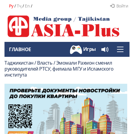
Ру
/
Тҷ
/
En
/
Войти
Игры
ГЛАВНОЕ
Toggle
naviga
Таджикистан / Власть / Эмомали Рахмон сменил
руководителей РТСУ, филиала МГУ и Исламского
института