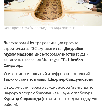
Фото пресс-службы президента Таджикистана
Директором «Центра реализации проекта
строительства ГЭС «Хуталон» стал
Джурабек
Мухаммадзода
, директором Агентства труда и
занятости населения Минтруда РТ –
Шахбоз
Саидзода
.
Университет инноваций и цифровых технологий
Таджикистана возглавил
Шахриёр Саъдуллозода
.
От должности первого замдиректора Агентства по
надзору в сфере образования и науки освобожден
Хурсанд Содикзода
(в связи с переходом на другую
работу).