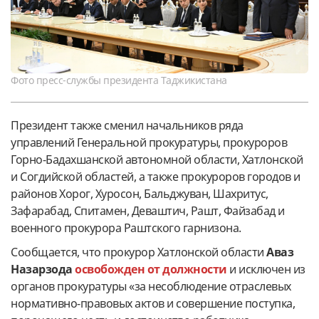
Фото пресс-службы президента Таджикистана
Президент также сменил начальников ряда
управлений Генеральной прокуратуры, прокуроров
Горно-Бадахшанской автономной области, Хатлонской
и Согдийской областей, а также прокуроров городов и
районов Хорог, Хуросон, Бальджуван, Шахритус,
Зафарабад, Спитамен, Деваштич, Рашт, Файзабад и
военного прокурора Раштского гарнизона.
Сообщается, что прокурор Хатлонской области
Аваз
Назарзода
освобожден от должности
и исключен из
органов прокуратуры «за несоблюдение отраслевых
нормативно-правовых актов и совершение поступка,