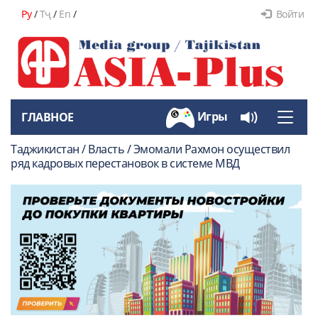
Ру
/
Тҷ
/
En
/
Войти
Игры
ГЛАВНОЕ
Toggle
naviga
Таджикистан / Власть / Эмомали Рахмон осуществил
ряд кадровых перестановок в системе МВД