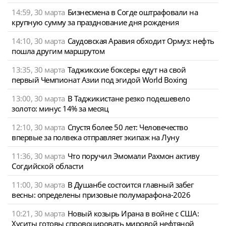
14:59, 30 марта
Бизнесмена в Согде оштрафовали на
крупную сумму за празднование дня рождения
14:10, 30 марта
Саудовская Аравия обходит Ормуз: нефть
пошла другим маршрутом
13:35, 30 марта
Таджикские боксеры едут на свой
первый Чемпионат Азии под эгидой World Boxing
13:00, 30 марта
В Таджикистане резко подешевело
золото: минус 14% за месяц
12:10, 30 марта
Спустя более 50 лет: Человечество
впервые за полвека отправляет экипаж на Луну
11:36, 30 марта
Что поручил Эмомали Рахмон активу
Согдийской области
11:00, 30 марта
В Душанбе состоится главный забег
весны: определены призовые полумарафона-2026
10:21, 30 марта
Новый козырь Ирана в войне с США:
Хуситы готовы спровоцировать мировой нефтяной