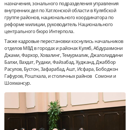
назначения, зонального подразделения управления
внутренних дел по Хатлонской области в Кулябской
группе районов, национального координатора по
реформе милиции, руководитель Национального
центрального бюро Интерпола.
Также кадровые перестановки коснулись начальников
отделов МВД в городах и районах Куляб, Абдурахмони
Джами, Фархор, Ховалинг, Темурмалик, Джалолиддини
Балхи, Вахдат, Рудаки, Файзабад, Худжанд, Джаббор
Расулов, Бустон, Зафарабад, Ашт, Исфара, Бободжон
Гафуров, Рошткала, и столичных райнов Сомони и
Шохмансур.