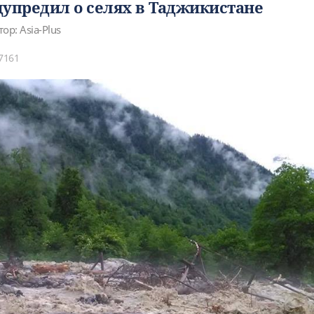
дупредил о селях в Таджикистане
ор: Asia-Plus
7161