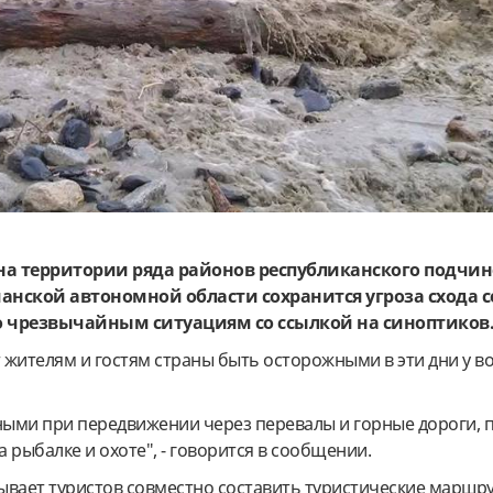
на территории ряда районов республиканского подчин
анской автономной области сохранится угроза схода с
о чрезвычайным ситуациям со ссылкой на синоптиков
жителям и гостям страны быть осторожными в эти дни у в
ыми при передвижении через перевалы и горные дороги, 
а рыбалке и охоте", - говорится в сообщении.
зывает туристов совместно составить туристические маршр