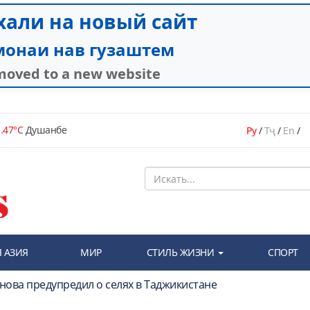
.47°C
Душанбе
Ру
/
Тҷ
/
En
/
 АЗИЯ
МИР
СТИЛЬ ЖИЗНИ
СПОРТ
снова предупредил о селях в Таджикистане