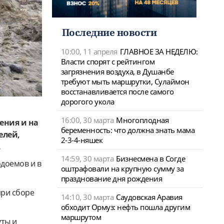
Последние новости
10:00, 11 апреля
ГЛАВНОЕ ЗА НЕДЕЛЮ:
Власти спорят с рейтингом
загрязнения воздуха, в Душанбе
требуют мыть маршрутки, Сулаймон
восстанавливается после самого
дорогого укола
16:00, 30 марта
Многоплодная
ения и на
беременность: что должна знать мама
елей,
2-3-4-няшек
.
14:59, 30 марта
Бизнесмена в Согде
одоемов и в
оштрафовали на крупную сумму за
празднование дня рождения
при сборе
14:10, 30 марта
Саудовская Аравия
обходит Ормуз: нефть пошла другим
маршрутом
уты и