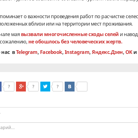
поминает о важности проведения работ по расчистке селе
асположенных вблизи или на территории мест проживания.
чале мая
вызвали многочисленные сходы селей
и навод
К сожалению,
не обошлось без человеческих жертв.
 нас в
Telegram
,
Facebook
,
Instagram
,
Яндекс.Дзен
,
OK
?
?
?