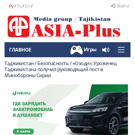
Ру
/
Тҷ
/
En
/
Войти
Игры
ГЛАВНОЕ
Toggle
naviga
Таджикистан / Безопасность / «Озоди»: Уроженец
Таджикистана получил руководящий пост в
Минобороны Сирии