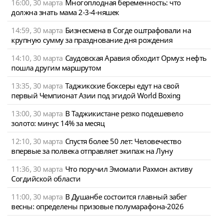
16:00, 30 марта
Многоплодная беременность: что
должна знать мама 2-3-4-няшек
14:59, 30 марта
Бизнесмена в Согде оштрафовали на
крупную сумму за празднование дня рождения
14:10, 30 марта
Саудовская Аравия обходит Ормуз: нефть
пошла другим маршрутом
13:35, 30 марта
Таджикские боксеры едут на свой
первый Чемпионат Азии под эгидой World Boxing
13:00, 30 марта
В Таджикистане резко подешевело
золото: минус 14% за месяц
12:10, 30 марта
Спустя более 50 лет: Человечество
впервые за полвека отправляет экипаж на Луну
11:36, 30 марта
Что поручил Эмомали Рахмон активу
Согдийской области
11:00, 30 марта
В Душанбе состоится главный забег
весны: определены призовые полумарафона-2026