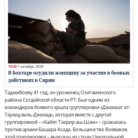
10:26
1 октября, 2024
В Бохтаре осудили женщину за участие в боевых
действиях в Сирии
Таджибоеву 41 год, он уроженец Спитаменского
района Согдийской области РТ. Был одним из
командиров боевого крыла группировки «Джамаат ат-
Таухид валь-Джихад», которая вместе с другой
группировкой – «Хайят Тахрир аш-Шам» – сражалась
против армии Башара Асада. Большинство боевиков
этой группировки – выходцы из стран Центральной