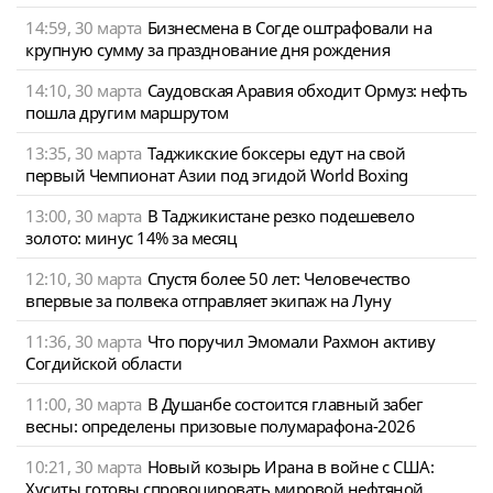
14:59, 30 марта
Бизнесмена в Согде оштрафовали на
крупную сумму за празднование дня рождения
14:10, 30 марта
Саудовская Аравия обходит Ормуз: нефть
пошла другим маршрутом
13:35, 30 марта
Таджикские боксеры едут на свой
первый Чемпионат Азии под эгидой World Boxing
13:00, 30 марта
В Таджикистане резко подешевело
золото: минус 14% за месяц
12:10, 30 марта
Спустя более 50 лет: Человечество
впервые за полвека отправляет экипаж на Луну
11:36, 30 марта
Что поручил Эмомали Рахмон активу
Согдийской области
11:00, 30 марта
В Душанбе состоится главный забег
весны: определены призовые полумарафона-2026
10:21, 30 марта
Новый козырь Ирана в войне с США:
Хуситы готовы спровоцировать мировой нефтяной