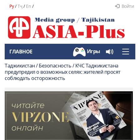
Ру
/
Тҷ
/
En
/
Войти
Игры
ГЛАВНОЕ
Toggle
naviga
Таджикистан / Безопасность / КЧС Таджикистана
предупредил о возможных селях: жителей просят
соблюдать осторожность