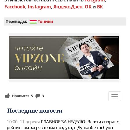
Facebook
,
Instagram
,
Яндекс.Дзен
,
OK
и
ВК
Переводы:
Тоҷикӣ
Нравится
5
3
Toggle
navigat
Последние новости
10:00, 11 апреля
ГЛАВНОЕ ЗА НЕДЕЛЮ: Власти спорят с
рейтингом загрязнения воздуха, в Душанбе требуют