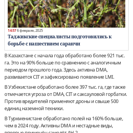
14:57
6 февраля, 2025
Таджикские специалисты подготовились к
борьбе с нашествием саранчи
В Казахстане с начала года обработано более 921 тыс.
га. Это на 90% больше по сравнению с аналогичным
периодом прошлого года. Здесь активна DMA,
развивается CIT и зафиксировано появление LMI.
В Узбекистане обработано более 397 тыс. га, где также
отмечается угроза от DMA, CIT и саксауловой горбатки.
Против вредителей применяют дроны и свыше 500
единиц наземной техники.
В Туркменистане обработано полей на 160% больше,
чем в 2024 году. Активны DMA и нестадные виды,
впервые применён самолёт АН-2.