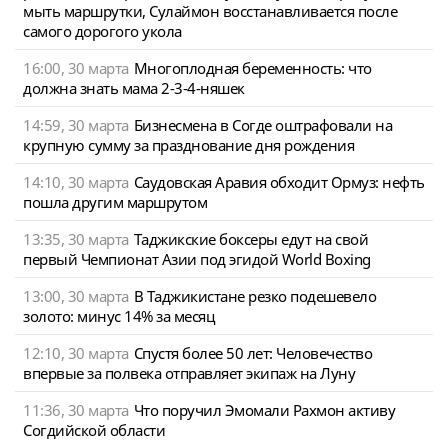
мыть маршрутки, Сулаймон восстанавливается после
самого дорогого укола
16:00, 30 марта
Многоплодная беременность: что
должна знать мама 2-3-4-няшек
14:59, 30 марта
Бизнесмена в Согде оштрафовали на
крупную сумму за празднование дня рождения
14:10, 30 марта
Саудовская Аравия обходит Ормуз: нефть
пошла другим маршрутом
13:35, 30 марта
Таджикские боксеры едут на свой
первый Чемпионат Азии под эгидой World Boxing
13:00, 30 марта
В Таджикистане резко подешевело
золото: минус 14% за месяц
12:10, 30 марта
Спустя более 50 лет: Человечество
впервые за полвека отправляет экипаж на Луну
11:36, 30 марта
Что поручил Эмомали Рахмон активу
Согдийской области