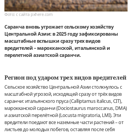
Фото: с сайта pxhere.com
Саранча вновь угрожает сельскому хозяйству
Центральной Азии: в 2025 году зафиксированы
масштабные вспышки сразу трех видов
вредителей – марокканской, итальянской и
перелетной азиатской саранчи.
Регион под ударом трех видов вредителей
Сельское хозяйство Центральной Азии столкнулось с
масштабной угрозой, исходящей сразу от трёх видов
саранчи: итальянского пруса (Calliptamus italicus, CIT),
марокканской саранчи (Dociostaurus maroccanus, DMA)
и азиатской перелётной (Locusta migratoria, LMI). Эти
вредители поедают все наземные части растений – от
листьев до молодых побегов, оставляя после себя