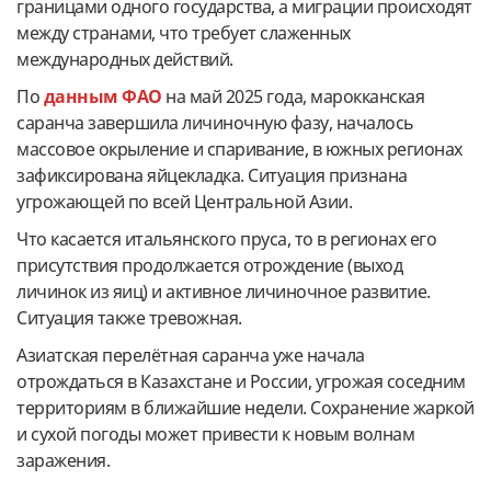
границами одного государства, а миграции происходят
между странами, что требует слаженных
международных действий.
По
данным ФАО
на май 2025 года, марокканская
саранча завершила личиночную фазу, началось
массовое окрыление и спаривание, в южных регионах
зафиксирована яйцекладка. Ситуация признана
угрожающей по всей Центральной Азии.
Что касается итальянского пруса, то в регионах его
присутствия продолжается отрождение (выход
личинок из яиц) и активное личиночное развитие.
Ситуация также тревожная.
Азиатская перелётная саранча уже начала
отрождаться в Казахстане и России, угрожая соседним
территориям в ближайшие недели. Сохранение жаркой
и сухой погоды может привести к новым волнам
заражения.