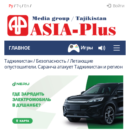
Ру
/
Тҷ
/
En
/
Войти
Игры
ГЛАВНОЕ
Toggle
naviga
Таджикистан / Безопасность / Летающие
опустошители. Саранча атакует Таджикистан и регион