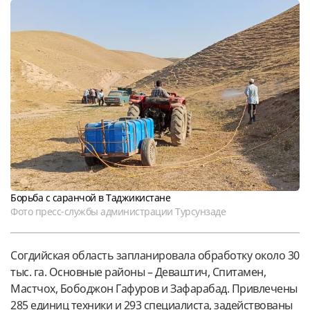
Борьба с саранчой в Таджикистане
Фото пресс-службы администрации Турсунзаде
Согдийская область запланировала обработку около 30
тыс. га. Основные районы – Деваштич, Спитамен,
Мастчох, Бободжон Гафуров и Зафарабад. Привлечены
285 единиц техники и 293 специалиста, задействованы