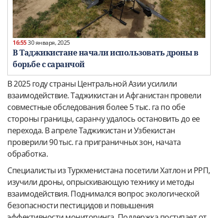
16:55
30 января, 2025
В Таджикистане начали использовать дроны в
борьбе с саранчой
В 2025 году страны Центральной Азии усилили
взаимодействие. Таджикистан и Афганистан провели
совместные обследования более 5 тыс. га по обе
стороны границы, саранчу удалось остановить до ее
перехода. В апреле Таджикистан и Узбекистан
проверили 90 тыс. га приграничных зон, начата
обработка.
Специалисты из Туркменистана посетили Хатлон и РРП,
изучили дроны, опрыскивающую технику и методы
взаимодействия. Поднимался вопрос экологической
безопасности пестицидов и повышения
эффективности мониторинга. Поддержка поступает от