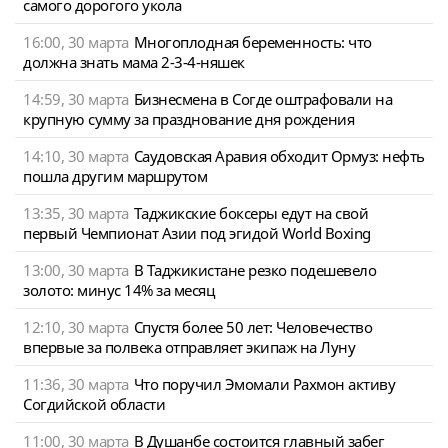
самого дорогого укола
16:00, 30 марта
Многоплодная беременность: что
должна знать мама 2-3-4-няшек
14:59, 30 марта
Бизнесмена в Согде оштрафовали на
крупную сумму за празднование дня рождения
14:10, 30 марта
Саудовская Аравия обходит Ормуз: нефть
пошла другим маршрутом
13:35, 30 марта
Таджикские боксеры едут на свой
первый Чемпионат Азии под эгидой World Boxing
13:00, 30 марта
В Таджикистане резко подешевело
золото: минус 14% за месяц
12:10, 30 марта
Спустя более 50 лет: Человечество
впервые за полвека отправляет экипаж на Луну
11:36, 30 марта
Что поручил Эмомали Рахмон активу
Согдийской области
11:00, 30 марта
В Душанбе состоится главный забег