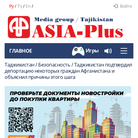
Ру
/
Тҷ
/
En
/
Войти
Игры
ГЛАВНОЕ
Toggle
naviga
Таджикистан / Безопасность / Таджикистан подтвердил
депортацию некоторых граждан Афганистана и
объяснил причины этого шага