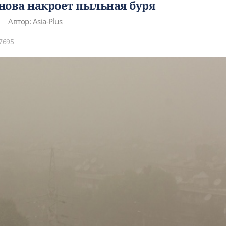
нова накроет пыльная буря
Автор: Asia-Plus
7695