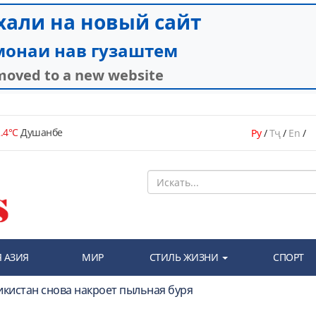
.4°C
Душанбе
Ру
/
Тҷ
/
En
/
 АЗИЯ
МИР
СТИЛЬ ЖИЗНИ
СПОРТ
икистан снова накроет пыльная буря