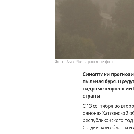
Фото: Asia-Plus, архивное фото
Синоптики прогнозиру
пыльная буря. Преду
гидрометеорологии 
страны.
С 13 сентября во втор
районах Хатлонской об
республиканского под
Согдийской области и