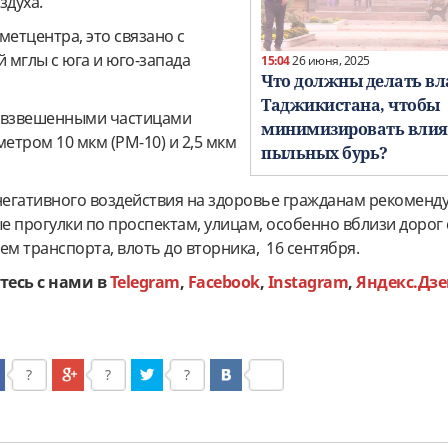
здуха.
етцентра, это связано с
 мглы с юга и юго-запада
15:04
26 июня, 2025
Что должны делать вл
Таджикистана, чтобы
н взвешенными частицами
минимизировать влия
метром 10 мкм (РМ-10) и 2,5 мкм
пыльных бурь?
егативного воздействия на здоровье гражданам рекоменду
ые прогулки
по проспектам, улицам, особенно вблизи дорог 
 транспорта, влоть до вторника, 16 сентября.
тесь с нами в
Telegram
,
Facebook
,
Instagram
,
Яндекс.Дзе
?
?
?