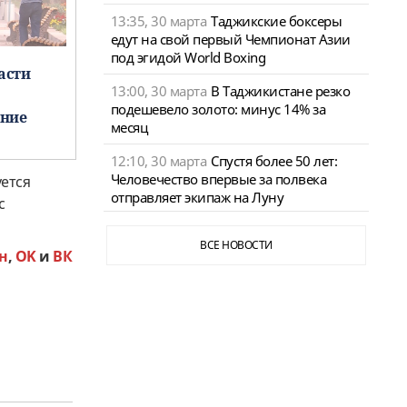
13:35, 30 марта
Таджикские боксеры
едут на свой первый Чемпионат Азии
под эгидой World Boxing
асти
13:00, 30 марта
В Таджикистане резко
подешевело золото: минус 14% за
ние
месяц
12:10, 30 марта
Спустя более 50 лет:
Человечество впервые за полвека
ется
отправляет экипаж на Луну
с
ВСЕ НОВОСТИ
н
,
OK
и
ВК