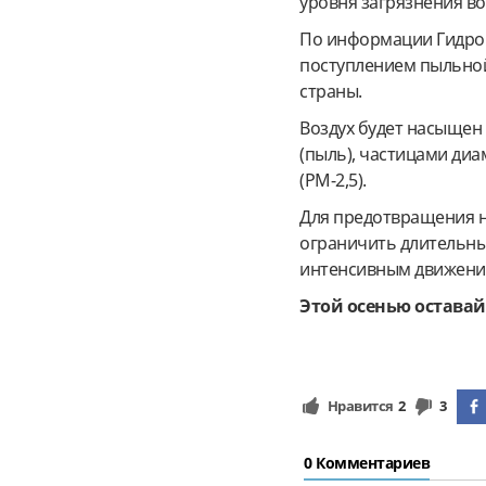
уровня загрязнения во
По информации Гидром
поступлением пыльной
страны.
Воздух будет насыще
(пыль), частицами диа
(РМ-2,5).
Для предотвращения н
ограничить длительн
интенсивным движением
Этой осенью оставай
Нравится
2
3
0 Комментариев