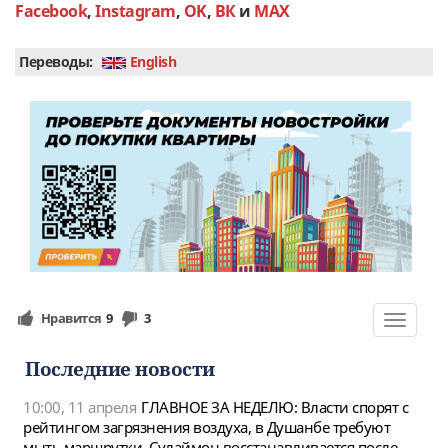
Facebook
,
Instagram
,
OK
,
ВК
и
MAX
Переводы:
English
Нравится
9
3
Toggle
navigat
Последние новости
10:00, 11 апреля
ГЛАВНОЕ ЗА НЕДЕЛЮ: Власти спорят с
рейтингом загрязнения воздуха, в Душанбе требуют
мыть маршрутки, Сулаймон восстанавливается после