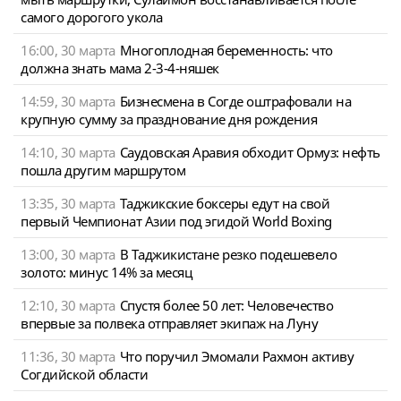
самого дорогого укола
16:00, 30 марта
Многоплодная беременность: что
должна знать мама 2-3-4-няшек
14:59, 30 марта
Бизнесмена в Согде оштрафовали на
крупную сумму за празднование дня рождения
14:10, 30 марта
Саудовская Аравия обходит Ормуз: нефть
пошла другим маршрутом
13:35, 30 марта
Таджикские боксеры едут на свой
первый Чемпионат Азии под эгидой World Boxing
13:00, 30 марта
В Таджикистане резко подешевело
золото: минус 14% за месяц
12:10, 30 марта
Спустя более 50 лет: Человечество
впервые за полвека отправляет экипаж на Луну
11:36, 30 марта
Что поручил Эмомали Рахмон активу
Согдийской области