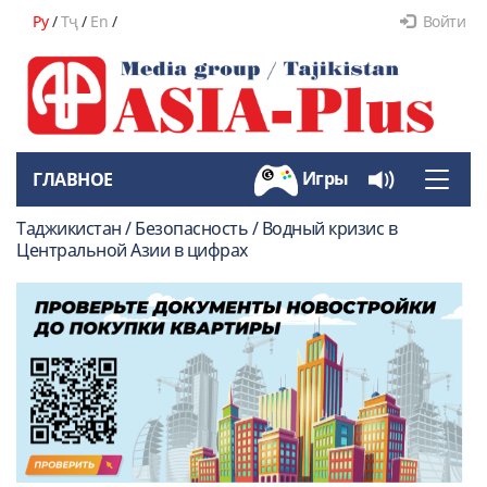
Ру
/
Тҷ
/
En
/
Войти
Игры
ГЛАВНОЕ
Toggle
naviga
Таджикистан / Безопасность / Водный кризис в
Центральной Азии в цифрах