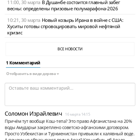
11:00, 30 марта
В Душанбе состоится главный забег
весны: определены призовые полумарафона-2026
10:21, 30 марта
Новый козырь Ирана в войне с США:
Хуситы готовы спровоцировать мировой нефтяной
кризис
ВСЕ НОВОСТИ
1 Комментарий
Отобразить в виде дерева
Соломон Израйлевич
16 марта 14:15
Причём тут вообще Кош-тепа? Это право Афганистана на 20% 
воды Амударьи закреплено советско-афганскими договором. 
Просто Узбекистан и Туркменистан привыкли к халявный воде. 
А почему не сбрасывают воду в Арал? Кто нибудь об Арале 