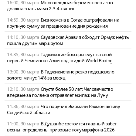
16:00, 30 марта
Многоплодная беременность: что
должна знать мама 2-3-4-няшек
14:59, 30 марта
Бизнесмена в Согде оштрафовали на
крупную сумму за празднование дня рождения
14:10, 30 марта
Саудовская Аравия обходит Ормуз: нефть
пошла другим маршрутом
13:35, 30 марта
Таджикские боксеры едут на свой
первый Чемпионат Азии под эгидой World Boxing
13:00, 30 марта
В Таджикистане резко подешевело
золото: минус 14% за месяц
12:10, 30 марта
Спустя более 50 лет: Человечество
впервые за полвека отправляет экипаж на Луну
11:36, 30 марта
Что поручил Эмомали Рахмон активу
Согдийской области
11:00, 30 марта
В Душанбе состоится главный забег
весны: определены призовые полумарафона-2026