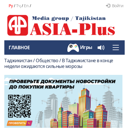
Ру
/
Тҷ
/
En
/
Войти
Игры
ГЛАВНОЕ
Toggle
naviga
Таджикистан / Общество / В Таджикистане в конце
недели ожидаются сильные морозы