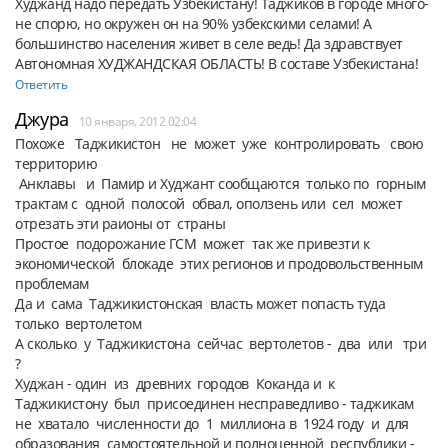
Худжанд надо передать Узбекистану! Таджиков в городе много- 
не спорю, но окружен он на 90% узбекскими селами! А 
большинство населения живет в селе ведь! Да здравствует 
Автономная ХУДЖАНДСКАЯ ОБЛАСТЬ! В составе Узбекистана!
Ответить
Джура
10 января, 2012 02:04
Похоже   Таджикистон   не  может  уже  контролировать   свою  
территорию

 Анклавы   и  Памир и Худжант сообщаются  только по  горным  
трактам с  одной  полосой  обвал, оползень или  сел  может 
отрезать эти раионы от  страны

Простое  подорожание ГСМ  может  так же привезти к  
экономической  блокаде  этих регионов и продовольственным  
проблемам

Да и  сама  Таджикистонская  власть может попасть туда  
только  вертолетом

А сколько  у  Таджикистона  сейчас  вертолетов -  два  или   три 
?

Худжан - один  из  древних  городов  Коканда и  к  
Таджикистону  был  присоединен несправедливо - таджикам  
не  хватало  численности до  1  миллиона в  1924 году  и  для 
образования  самостоятельной и полноценной  республики - 