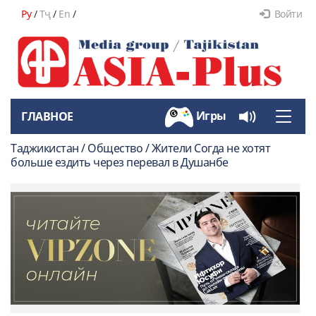
Ру
/
Тҷ
/
En
/
Войти
Игры
ГЛАВНОЕ
Toggle
naviga
Таджикистан / Общество / Жители Согда не хотят
больше ездить через перевал в Душанбе