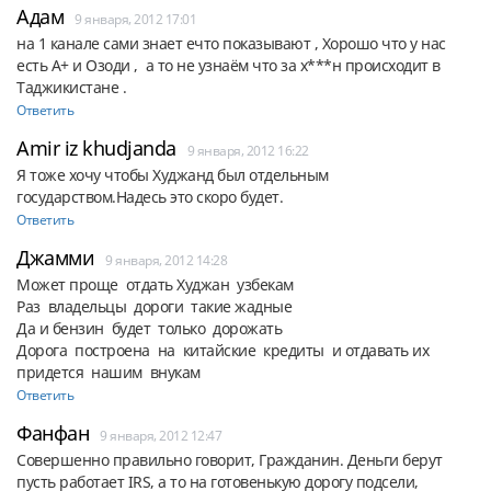
Адам
9 января, 2012 17:01
на 1 канале сами знает ечто показывают , Хорошо что у нас 
есть А+ и Озоди ,  а то не узнаём что за х***н происходит в 
Таджикистане .
Ответить
Amir iz khudjanda
9 января, 2012 16:22
Я тоже хочу чтобы Худжанд был отдельным 
государством.Надесь это скоро будет.
Ответить
Джамми
9 января, 2012 14:28
Может проще  отдать Худжан  узбекам

Раз  владельцы  дороги  такие жадные  

Да и бензин  будет  только  дорожать

Дорога  построена  на  китайские  кредиты  и отдавать их  
придется  нашим  внукам
Ответить
Фанфан
9 января, 2012 12:47
Совершенно правильно говорит, Гражданин. Деньги берут 
пусть работает IRS, а то на готовенькую дорогу подсели, 