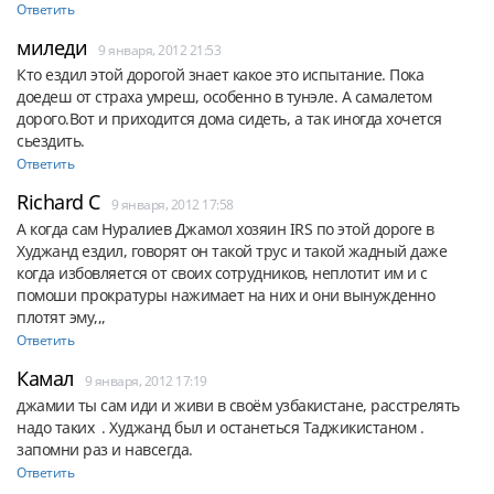
Ответить
миледи
9 января, 2012 21:53
Кто ездил этой дорогой знает какое это испытание. Пока 
доедеш от страха умреш, особенно в тунэле. А самалетом 
дорого.Вот и приходится дома сидеть, а так иногда хочется 
сьездить.
Ответить
Richard C
9 января, 2012 17:58
А когда сам Нуралиев Джамол хозяин IRS по этой дороге в 
Худжанд ездил, говорят он такой трус и такой жадный даже 
когда избовляется от своих сотрудников, неплотит им и с 
помоши прократуры нажимает на них и они вынужденно 
плотят эму,,,
Ответить
Камал
9 января, 2012 17:19
джамии ты сам иди и живи в своём узбакистане, расстрелять 
надо таких  . Худжанд был и останеться Таджикистаном . 
запомни раз и навсегда.
Ответить