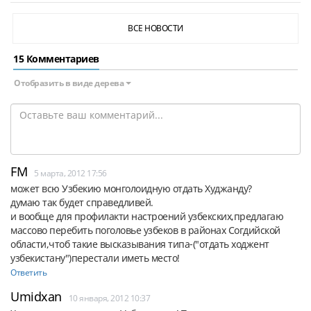
ВСЕ НОВОСТИ
15 Комментариев
Отобразить в виде дерева
FM
5 марта, 2012 17:56
может всю Узбекию монголоидную отдать Худжанду?

думаю так будет справедливей.

и вообще для профилакти настроений узбекских,предлагаю 
массово перебить поголовье узбеков в районах Согдийской 
области,чтоб такие высказывания типа-("отдать ходжент 
узбекистану")перестали иметь место!
Ответить
Umidxan
10 января, 2012 10:37