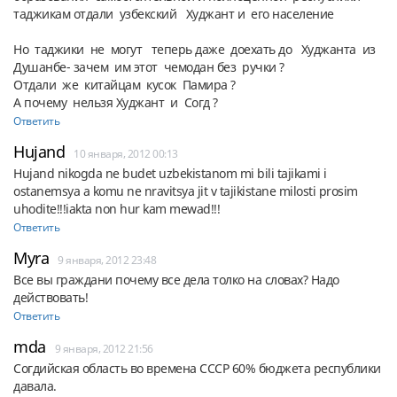
таджикам отдали  узбекский   Худжант и  его население 

Но  таджики  не  могут   теперь даже  доехать до   Худжанта  из  
Душанбе- зачем  им этот  чемодан без  ручки ?  

Отдали  же  китайцам  кусок  Памира ?

А почему  нельзя Худжант  и  Согд ?
Ответить
Hujand
10 января, 2012 00:13
Hujand nikogda ne budet uzbekistanom mi bili tajikami i 
ostanemsya a komu ne nravitsya jit v tajikistane milosti prosim 
uhodite!!!iakta non hur kam mewad!!!
Ответить
Myra
9 января, 2012 23:48
Все вы граждани почему все дела толко на словах? Надо 
действовать!
Ответить
mda
9 января, 2012 21:56
Согдийская область во времена СССР 60% бюджета республики 
давала.