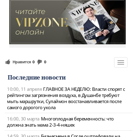
Нравится
0
0
Toggle
navigat
Последние новости
10:00, 11 апреля
ГЛАВНОЕ ЗА НЕДЕЛЮ: Власти спорят с
рейтингом загрязнения воздуха, в Душанбе требуют
мыть маршрутки, Сулаймон восстанавливается после
самого дорогого укола
16:00, 30 марта
Многоплодная беременность: что
должна знать мама 2-3-4-няшек
14:59, 30 марта
Бизнесмена в Согде оштрафовали на