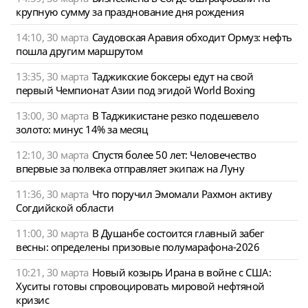
крупную сумму за празднование дня рождения
14:10, 30 марта
Саудовская Аравия обходит Ормуз: нефть
пошла другим маршрутом
13:35, 30 марта
Таджикские боксеры едут на свой
первый Чемпионат Азии под эгидой World Boxing
13:00, 30 марта
В Таджикистане резко подешевело
золото: минус 14% за месяц
12:10, 30 марта
Спустя более 50 лет: Человечество
впервые за полвека отправляет экипаж на Луну
11:36, 30 марта
Что поручил Эмомали Рахмон активу
Согдийской области
11:00, 30 марта
В Душанбе состоится главный забег
весны: определены призовые полумарафона-2026
10:21, 30 марта
Новый козырь Ирана в войне с США:
Хуситы готовы спровоцировать мировой нефтяной
кризис