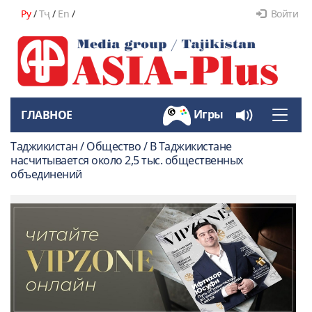
Ру
/
Тҷ
/
En
/
Войти
Игры
ГЛАВНОЕ
Toggle
naviga
Таджикистан / Общество / В Таджикистане
насчитывается около 2,5 тыс. общественных
объединений