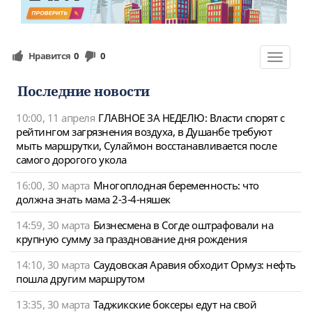
Нравится
0
0
Toggle
navigat
Последние новости
10:00, 11 апреля
ГЛАВНОЕ ЗА НЕДЕЛЮ: Власти спорят с
рейтингом загрязнения воздуха, в Душанбе требуют
мыть маршрутки, Сулаймон восстанавливается после
самого дорогого укола
16:00, 30 марта
Многоплодная беременность: что
должна знать мама 2-3-4-няшек
14:59, 30 марта
Бизнесмена в Согде оштрафовали на
крупную сумму за празднование дня рождения
14:10, 30 марта
Саудовская Аравия обходит Ормуз: нефть
пошла другим маршрутом
13:35, 30 марта
Таджикские боксеры едут на свой