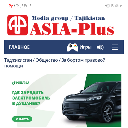
Ру
/
Тҷ
/
En
/
Войти
Игры
ГЛАВНОЕ
Toggle
naviga
Таджикистан / Общество / За бортом правовой
помощи