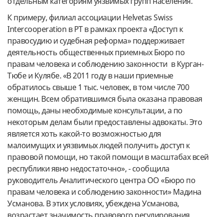
отдельным категориям уязвимых групп населения.
К примеру, филиал ассоциации Helvetas Swiss
Intercooperation в РТ в рамках проекта «Доступ к
правосудию и судебная реформа» поддерживает
деятельность общественных приемных Бюро по
правам человека и соблюдению законности в Курган-
Тюбе и Кулябе. «В 2011 году в наши приемные
обратилось свыше 1 тыс. человек, в том числе 700
женщин. Всем обратившимся была оказана правовая
помощь, даны необходимые консультации, а по
некоторым делам были предоставлены адвокаты. Это
является хоть какой-то возможностью для
малоимущих и уязвимых людей получить доступ к
правовой помощи, но такой помощи в масштабах всей
республики явно недостаточно», - сообщила
руководитель Аналитического центра ОО «Бюро по
правам человека и соблюдению законности» Мадина
Усманова. В этих условиях, убеждена Усманова,
возрастает значимость правового регулирования