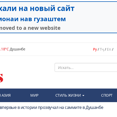
.18°C
Душанбе
Ру
/
Тҷ
/
En
/
 АЗИЯ
МИР
СТИЛЬ ЖИЗНИ
СПОРТ
первые в истории прозвучал на саммите в Душанбе