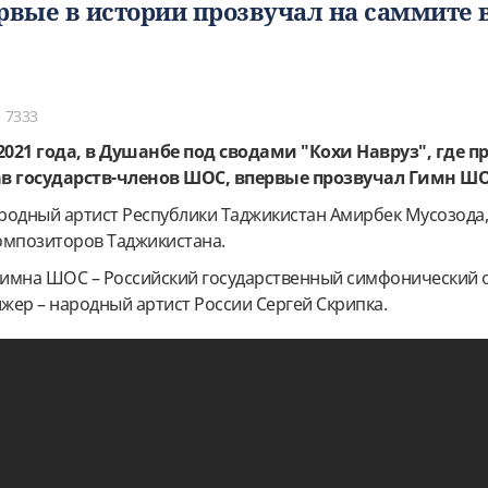
вые в истории прозвучал на саммите 
7333
 2021 года, в Душанбе под сводами "Кохи Навруз", где 
ав государств-членов ШОС, впервые прозвучал Гимн ШО
родный артист Республики Таджикистан Амирбек Мусозода
омпозиторов Таджикистана.
имна ШОС – Российский государственный симфонический 
жер – народный артист России Сергей Скрипка.