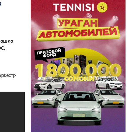
в
прошло
С.
,
оркестр