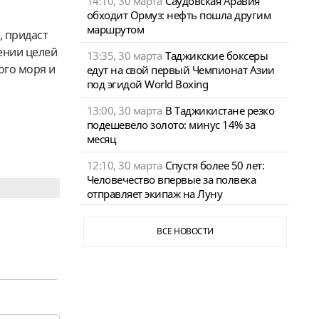
14:10, 30 марта
Саудовская Аравия
обходит Ормуз: нефть пошла другим
маршрутом
 придаст
ении целей
13:35, 30 марта
Таджикские боксеры
ого моря и
едут на свой первый Чемпионат Азии
под эгидой World Boxing
13:00, 30 марта
В Таджикистане резко
подешевело золото: минус 14% за
месяц
12:10, 30 марта
Спустя более 50 лет:
Человечество впервые за полвека
отправляет экипаж на Луну
ВСЕ НОВОСТИ