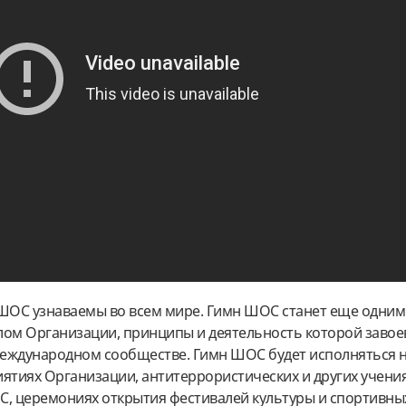
ШОС узнаваемы во всем мире. Гимн ШОС станет еще одним
м Организации, принципы и деятельность которой завое
еждународном сообществе. Гимн ШОС будет исполняться н
тиях Организации, антитеррористических и других учени
С, церемониях открытия фестивалей культуры и спортивны