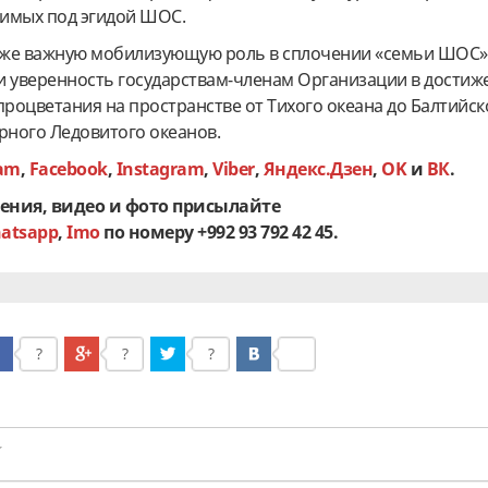
имых под эгидой ШОС.
кже важную мобилизующую роль в сплочении «семьи ШОС»,
и уверенность государствам-членам Организации в достиж
процветания на пространстве от Тихого океана до Балтийск
рного Ледовитого океанов.
ram
,
Facebook
,
Instagram
,
Viber
,
Яндекс.Дзен
,
OK
и
ВК
.
ения, видео и фото присылайте
atsapp
,
Imo
по номеру +992 93 792 42 45.
?
?
?