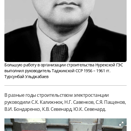
Большую работу в организации строительства Нурекской ГЭС
выполнил руководитель Таджикской ССР 1956 – 1961 гг.
Турсунбай Ульджабаев
В разные годы строительством электростанции
руководили С.К. Калижнюк, Н.Г. Савенков, С.Я. Пащенов,
В.И. Бондаренко, К.В. Севенард, Ю.К. Севенард.