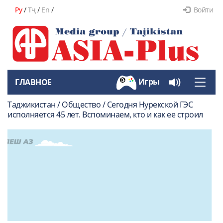
Ру
/
Тҷ
/
En
/
Войти
Игры
ГЛАВНОЕ
Toggle
naviga
Таджикистан / Общество / Сегодня Нурекской ГЭС
исполняется 45 лет. Вспоминаем, кто и как ее строил