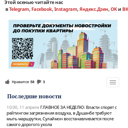
Этой осенью читайте нас
в
Telegram
,
Facebook
,
Instagram
,
Яндекс.Дзен
,
OK
и
В
Нравится
58
3
Toggle
navigat
Последние новости
10:00, 11 апреля
ГЛАВНОЕ ЗА НЕДЕЛЮ: Власти спорят с
рейтингом загрязнения воздуха, в Душанбе требуют
мыть маршрутки, Сулаймон восстанавливается после
самого дорогого укола