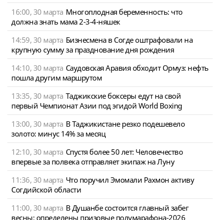
16:00, 30 марта
Многоплодная беременность: что
должна знать мама 2-3-4-няшек
14:59, 30 марта
Бизнесмена в Согде оштрафовали на
крупную сумму за празднование дня рождения
14:10, 30 марта
Саудовская Аравия обходит Ормуз: нефть
пошла другим маршрутом
13:35, 30 марта
Таджикские боксеры едут на свой
первый Чемпионат Азии под эгидой World Boxing
13:00, 30 марта
В Таджикистане резко подешевело
золото: минус 14% за месяц
12:10, 30 марта
Спустя более 50 лет: Человечество
впервые за полвека отправляет экипаж на Луну
11:36, 30 марта
Что поручил Эмомали Рахмон активу
Согдийской области
11:00, 30 марта
В Душанбе состоится главный забег
весны: определены призовые полумарафона-2026