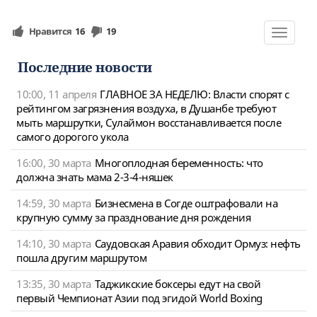
Нравится
16
19
Toggle
navigat
Последние новости
10:00, 11 апреля
ГЛАВНОЕ ЗА НЕДЕЛЮ: Власти спорят с
рейтингом загрязнения воздуха, в Душанбе требуют
мыть маршрутки, Сулаймон восстанавливается после
самого дорогого укола
16:00, 30 марта
Многоплодная беременность: что
должна знать мама 2-3-4-няшек
14:59, 30 марта
Бизнесмена в Согде оштрафовали на
крупную сумму за празднование дня рождения
14:10, 30 марта
Саудовская Аравия обходит Ормуз: нефть
пошла другим маршрутом
13:35, 30 марта
Таджикские боксеры едут на свой
первый Чемпионат Азии под эгидой World Boxing