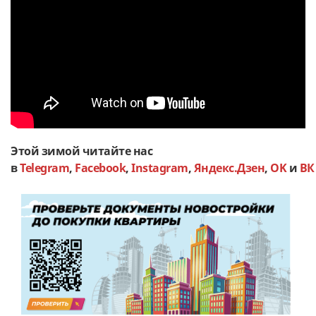
Этой зимой читайте нас
в
Telegram
,
Facebook
,
Instagram
,
Яндекс.Дзен
,
OK
и
ВК