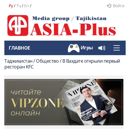
Ру
/
Тҷ
/
En
/
Войти
Игры
ГЛАВНОЕ
Toggle
naviga
Таджикистан / Общество / В Вахдате открыли первый
ресторан KFC