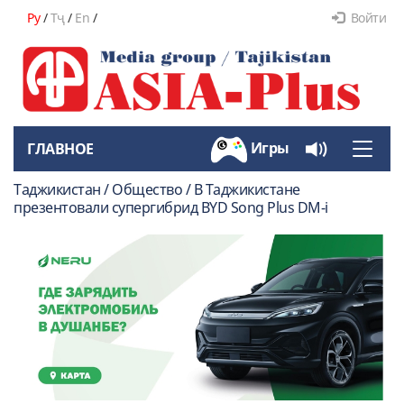
Ру
/
Тҷ
/
En
/
Войти
Игры
ГЛАВНОЕ
Toggle
naviga
Таджикистан / Общество / В Таджикистане
презентовали супергибрид BYD Song Plus DM-i