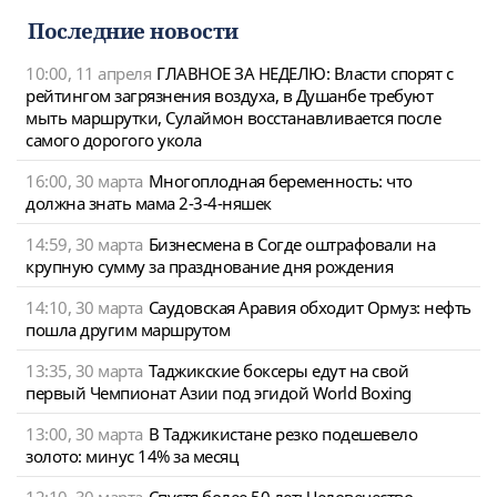
navigat
Последние новости
10:00, 11 апреля
ГЛАВНОЕ ЗА НЕДЕЛЮ: Власти спорят с
рейтингом загрязнения воздуха, в Душанбе требуют
мыть маршрутки, Сулаймон восстанавливается после
самого дорогого укола
16:00, 30 марта
Многоплодная беременность: что
должна знать мама 2-3-4-няшек
14:59, 30 марта
Бизнесмена в Согде оштрафовали на
крупную сумму за празднование дня рождения
14:10, 30 марта
Саудовская Аравия обходит Ормуз: нефть
пошла другим маршрутом
13:35, 30 марта
Таджикские боксеры едут на свой
первый Чемпионат Азии под эгидой World Boxing
13:00, 30 марта
В Таджикистане резко подешевело
золото: минус 14% за месяц
12:10, 30 марта
Спустя более 50 лет: Человечество