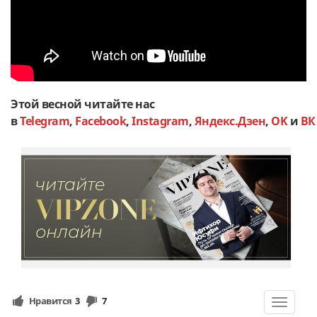
Этой весной читайте нас
в
Telegram
,
Facebook
,
Instagram
,
Яндекс.Дзен
,
OK
и
ВК
Нравится
3
7
Toggle