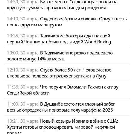
14:59, 30 марта
Бизнесмена в Согде оштрафовали на
крупную сумму за празднование дня рождения
14:10, 30 марта
Саудовская Аравия обходит Ормуз: нефть
пошла другим маршрутом
13:35, 30 марта
Таджикские боксеры едут на свой
первый Чемпионат Азии под эгидой World Boxing
13:00, 30 марта
В Таджикистане резко подешевело
золото: минус 14% за месяц
12:10, 30 марта
Спустя более 50 лет: Человечество
впервые за полвека отправляет экипаж на Луну
11:36, 30 марта
Что поручил Эмомали Рахмон активу
Согдийской области
11:00, 30 марта
В Душанбе состоится главный забег
весны: определены призовые полумарафона-2026
10:21, 30 марта
Новый козырь Ирана в войне с США:
Хуситы готовы спровоцировать мировой нефтяной
кризис