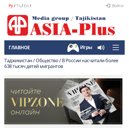
Ру
/
Тҷ
/
En
/
Войти
Игры
ГЛАВНОЕ
Toggle
naviga
Таджикистан / Общество / В России насчитали более
638 тысяч детей мигрантов