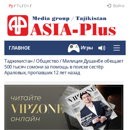
Ру
/
Тҷ
/
En
/
Войти
Игры
ГЛАВНОЕ
Toggle
naviga
Таджикистан / Общество / Милиция Душанбе обещает
500 тысяч сомони за помощь в поиске сестёр
Араловых, пропавших 12 лет назад