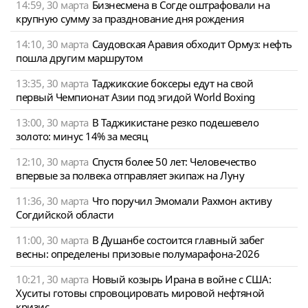
14:59, 30 марта
Бизнесмена в Согде оштрафовали на
крупную сумму за празднование дня рождения
14:10, 30 марта
Саудовская Аравия обходит Ормуз: нефть
пошла другим маршрутом
13:35, 30 марта
Таджикские боксеры едут на свой
первый Чемпионат Азии под эгидой World Boxing
13:00, 30 марта
В Таджикистане резко подешевело
золото: минус 14% за месяц
12:10, 30 марта
Спустя более 50 лет: Человечество
впервые за полвека отправляет экипаж на Луну
11:36, 30 марта
Что поручил Эмомали Рахмон активу
Согдийской области
11:00, 30 марта
В Душанбе состоится главный забег
весны: определены призовые полумарафона-2026
10:21, 30 марта
Новый козырь Ирана в войне с США:
Хуситы готовы спровоцировать мировой нефтяной
кризис