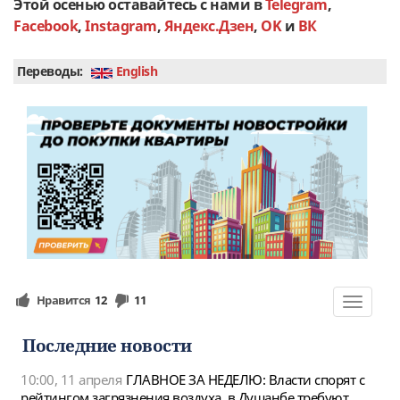
Этой осенью оставайтесь с нами в
Telegram
,
Facebook
,
Instagram
,
Яндекс.Дзен
,
OK
и
ВК
Переводы:
English
Нравится
12
11
Toggle
navigat
Последние новости
10:00, 11 апреля
ГЛАВНОЕ ЗА НЕДЕЛЮ: Власти спорят с
рейтингом загрязнения воздуха, в Душанбе требуют