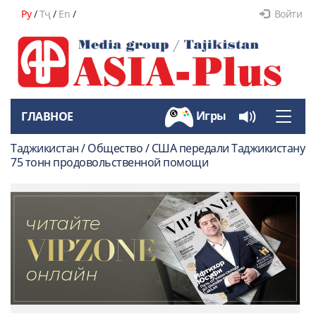
Ру
/
Тҷ
/
En
/
Войти
Игры
ГЛАВНОЕ
Toggle
naviga
Таджикистан / Общество / США передали Таджикистану
75 тонн продовольственной помощи