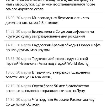
мыть маршрутки, Сулаймон восстанавливается после
самого дорогого укола
16:00, 30 марта
Многоплодная беременность: что
должна знать мама 2-3-4-няшек
14:59, 30 марта
Бизнесмена в Согде оштрафовали на
крупную сумму за празднование дня рождения
14:10, 30 марта
Саудовская Аравия обходит Ормуз: нефть
пошла другим маршрутом
13:35, 30 марта
Таджикские боксеры едут на свой
первый Чемпионат Азии под эгидой World Boxing
13:00, 30 марта
В Таджикистане резко подешевело
золото: минус 14% за месяц
12:10, 30 марта
Спустя более 50 лет: Человечество
впервые за полвека отправляет экипаж на Луну
11:36, 30 марта
Что поручил Эмомали Рахмон активу
Согдийской области