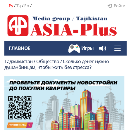
Ру
/
Тҷ
/
En
/
Войти
Игры
ГЛАВНОЕ
Toggle
naviga
Таджикистан / Общество / Сколько денег нужно
душанбинцам, чтобы жить без стресса?