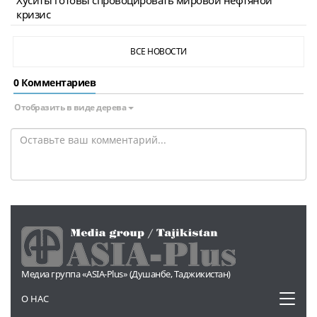
кризис
ВСЕ НОВОСТИ
0 Комментариев
Отобразить в виде дерева
Медиа группа «ASIA-Plus» (Душанбе, Таджикистан)
Toggl
О НАС
naviga