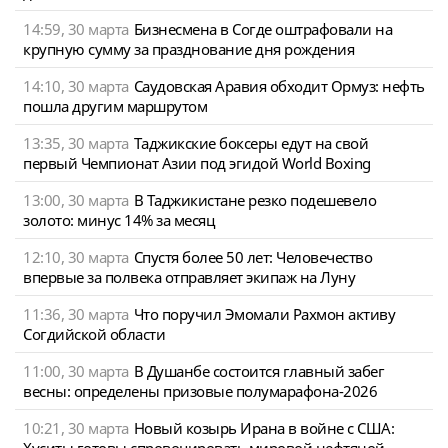
14:59, 30 марта
Бизнесмена в Согде оштрафовали на
крупную сумму за празднование дня рождения
14:10, 30 марта
Саудовская Аравия обходит Ормуз: нефть
пошла другим маршрутом
13:35, 30 марта
Таджикские боксеры едут на свой
первый Чемпионат Азии под эгидой World Boxing
13:00, 30 марта
В Таджикистане резко подешевело
золото: минус 14% за месяц
12:10, 30 марта
Спустя более 50 лет: Человечество
впервые за полвека отправляет экипаж на Луну
11:36, 30 марта
Что поручил Эмомали Рахмон активу
Согдийской области
11:00, 30 марта
В Душанбе состоится главный забег
весны: определены призовые полумарафона-2026
10:21, 30 марта
Новый козырь Ирана в войне с США:
Хуситы готовы спровоцировать мировой нефтяной