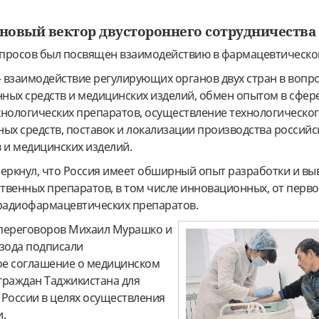
новый вектор двустороннего сотрудничества
просов был посвящен взаимодействию в фармацевтическо
 взаимодействие регулирующих органов двух стран в вопр
ных средств и медицинских изделий, обмен опытом в сфер
хнологических препаратов, осуществление технологическо
ых средств, поставок и локализации производства российс
 и медицинских изделий.
ркнул, что Россия имеет обширный опыт разработки и вы
твенных препаратов, в том числе инновационных, от перво
 радиофармацевтических препаратов.
 переговоров Михаил Мурашко и
зода подписали
е соглашение о медицинском
граждан Таджикистана для
 России в целях осуществления
и.