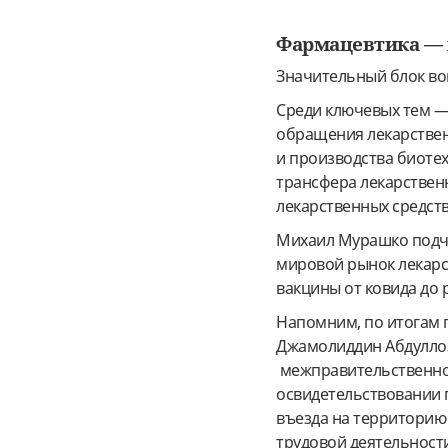
Фармацевтика — 
Значительный блок во
Среди ключевых тем —
обращения лекарствен
и производства биоте
трансфера лекарственн
лекарственных средств
Михаил Мурашко подче
мировой рынок лекарс
вакцины от ковида до
Напомним, по итогам
Джамолиддин Абдулло
межправительственно
освидетельствовании 
въезда на территорию
трудовой деятельност