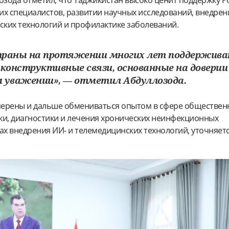
зода отметил, что Таджикистан высоко ценит поддержку Р
их специалистов, развитии научных исследований, внедрен
ких технологий и профилактике заболеваний.
раны на протяжении многих лет поддержив
 конструктивные связи, основанные на доверии
 уважении», — отметил Абдуллозода.
ерены и дальше обмениваться опытом в сфере обществен
ки, диагностики и лечения хронических неинфекционных
ах внедрения ИИ- и телемедицинских технологий, уточняетс