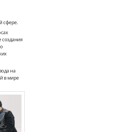
й сфере.
осах
е создания
го
ких
вода на
й в мире