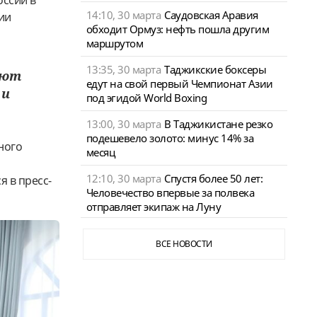
оссии в
14:10, 30 марта
Саудовская Аравия
ии
обходит Ормуз: нефть пошла другим
маршрутом
13:35, 30 марта
Таджикские боксеры
ают
едут на свой первый Чемпионат Азии
 и
под эгидой World Boxing
13:00, 30 марта
В Таджикистане резко
подешевело золото: минус 14% за
ного
месяц
12:10, 30 марта
Спустя более 50 лет:
я в пресс-
Человечество впервые за полвека
отправляет экипаж на Луну
ВСЕ НОВОСТИ