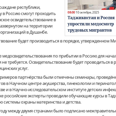
граждане республики,
08:00
10 октября, 2025
 в Россию смогут проходить
Таджикистан и Россия
ское освидетельствование в
упростили медосмотр
развернутом на территории
трудовых мигрантов
 организаций в Душанбе.
твование будет производиться в порядке, утвержденном М
 медосвидетельствования по прибытии в Россию для нача
 не требуется. Освидетельствование будет проводиться в 
цинских услуг.
примеров партнёрства были отмечены семинары, проведён
тов в Научном центре акушерства, гинекологии и перинато
ве и в Научно-исследовательском институте детских инфек
кже российские эксперты проводили обучающие курсы в Тад
ю системы охраны материнства и детства.
 году между двумя странами было подписано межправитель