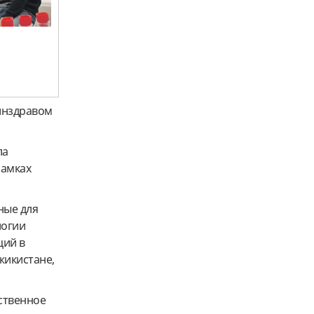
инздравом
ла
рамках
ные для
логии
ций в
жикистане,
ственное