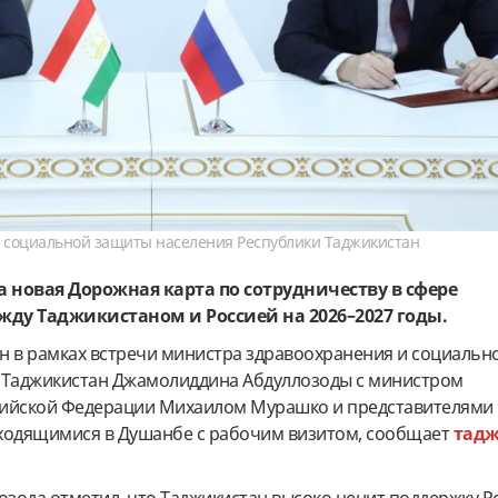
и социальной защиты населения Республики Таджикистан
 новая Дорожная карта по сотрудничеству в сфере
ду Таджикистаном и Россией на 2026–2027 годы.
н в рамках встречи министра здравоохранения и социаль
 Таджикистан Джамолиддина Абдуллозоды с министром
сийской Федерации Михаилом Мурашко и представителями
ходящимися в Душанбе с рабочим визитом, сообщает
тад