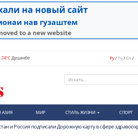
.74°C
Душанбе
Ру
/
Тҷ
/
En
/
 АЗИЯ
МИР
СТИЛЬ ЖИЗНИ
СПОРТ
стан и Россия подписали Дорожную карту в сфере здравоох