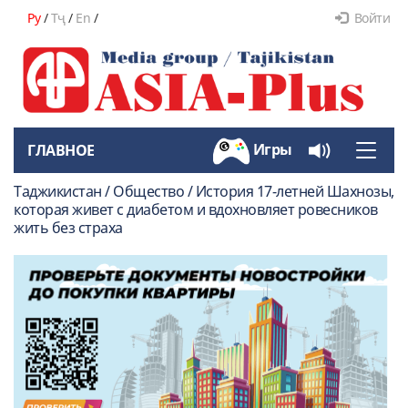
Ру
/
Тҷ
/
En
/
Войти
Игры
ГЛАВНОЕ
Toggle
naviga
Таджикистан / Общество / История 17-летней Шахнозы,
которая живет с диабетом и вдохновляет ровесников
жить без страха