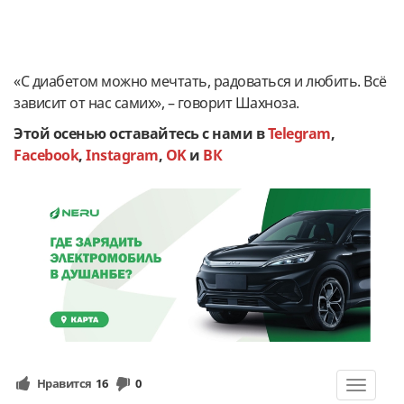
«С диабетом можно мечтать, радоваться и любить. Всё
зависит от нас самих», – говорит Шахноза.
Этой осенью оставайтесь с нами в
Telegram
,
Facebook
,
Instagram
,
OK
и
ВК
Нравится
16
0
Toggle