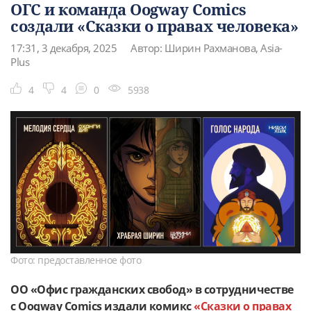
ОГС и команда Oogway Comics
создали «Сказки о правах человека»
17:31, 3 декабря, 2025
Автор: Ширин Рахманова, Asia-
Plus
4
4
0
5938
Фото: предоставленное фото
ОО «Офис гражданских свобод» в сотрудничестве
с Oogway Comics издали комикс
«Сказки о правах