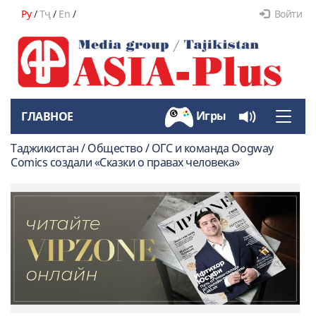
Ру
/
Тҷ
/
En
/
Войти
Игры
ГЛАВНОЕ
Toggle
naviga
Таджикистан / Общество / ОГС и команда Oogway
Comics создали «Сказки о правах человека»