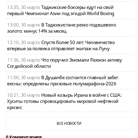
13:35, 30 марта
Таджикские боксеры едут на свой
первый Чемпионат Азии под эгидой World Boxing
13:00, 30 марта
В Таджикистане резко подешевело
золото: минус 14% за месяц
12:10, 30 марта
Спустя более 50 лет: Человечество
впервые за полвека отправляет экипаж на Луну
11:36, 30 марта
Что поручил Эмомали Рахмон активу
Согдийской области
11:00, 30 марта
В Душанбе состоится главный забег
весны: определены призовые полумарафона-2026
10:21, 30 марта
Новый козырь Ирана в войне с США:
Хуситы готовы спровоцировать мировой нефтяной
кризис
ВСЕ НОВОСТИ
0 Комментариев