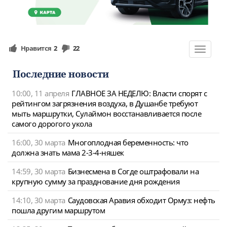
Нравится
2
22
Toggle
navigat
Последние новости
10:00, 11 апреля
ГЛАВНОЕ ЗА НЕДЕЛЮ: Власти спорят с
рейтингом загрязнения воздуха, в Душанбе требуют
мыть маршрутки, Сулаймон восстанавливается после
самого дорогого укола
16:00, 30 марта
Многоплодная беременность: что
должна знать мама 2-3-4-няшек
14:59, 30 марта
Бизнесмена в Согде оштрафовали на
крупную сумму за празднование дня рождения
14:10, 30 марта
Саудовская Аравия обходит Ормуз: нефть
пошла другим маршрутом