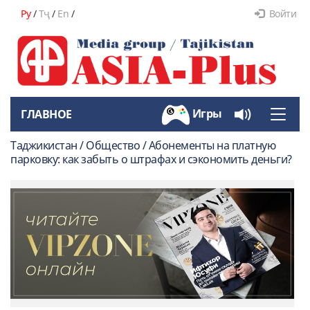
Ру
/
Тҷ
/
En
/
Войти
Игры
ГЛАВНОЕ
Toggle
naviga
Таджикистан / Общество / Абонементы на платную
парковку: как забыть о штрафах и сэкономить деньги?