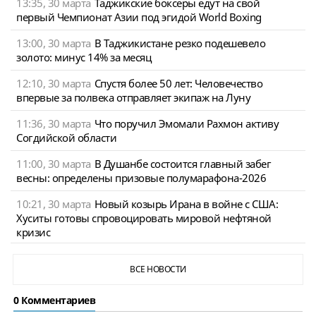
13:35, 30 марта
Таджикские боксеры едут на свой
первый Чемпионат Азии под эгидой World Boxing
13:00, 30 марта
В Таджикистане резко подешевело
золото: минус 14% за месяц
12:10, 30 марта
Спустя более 50 лет: Человечество
впервые за полвека отправляет экипаж на Луну
11:36, 30 марта
Что поручил Эмомали Рахмон активу
Согдийской области
11:00, 30 марта
В Душанбе состоится главный забег
весны: определены призовые полумарафона-2026
10:21, 30 марта
Новый козырь Ирана в войне с США:
Хуситы готовы спровоцировать мировой нефтяной
кризис
ВСЕ НОВОСТИ
0 Комментариев