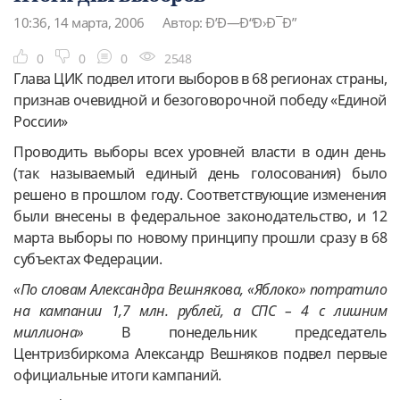
10:36, 14 марта, 2006
Автор: Ð’Ð—Ð“Ð›Ð¯Ð”
0
0
0
2548
Глава ЦИК подвел итоги выборов в 68 регионах страны,
признав очевидной и безоговорочной победу «Единой
России»
Проводить выборы всех уровней власти в один день
(так называемый единый день голосования) было
решено в прошлом году. Соответствующие изменения
были внесены в федеральное законодательство, и 12
марта выборы по новому принципу прошли сразу в 68
субъектах Федерации.
«По словам Александра Вешнякова, «Яблоко» потратило
на кампании 1,7 млн. рублей, а СПС – 4 с лишним
миллиона»
В понедельник председатель
Центризбиркома Александр Вешняков подвел первые
официальные итоги кампаний.