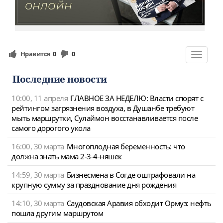
Нравится
0
0
Toggle
navigat
Последние новости
10:00, 11 апреля
ГЛАВНОЕ ЗА НЕДЕЛЮ: Власти спорят с
рейтингом загрязнения воздуха, в Душанбе требуют
мыть маршрутки, Сулаймон восстанавливается после
самого дорогого укола
16:00, 30 марта
Многоплодная беременность: что
должна знать мама 2-3-4-няшек
14:59, 30 марта
Бизнесмена в Согде оштрафовали на
крупную сумму за празднование дня рождения
14:10, 30 марта
Саудовская Аравия обходит Ормуз: нефть
пошла другим маршрутом