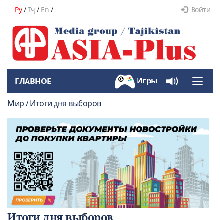
Ру
/
Тҷ
/
En
/
Войти
Игры
ГЛАВНОЕ
Toggle
naviga
Мир / Итоги дня выборов
Итоги дня выборов