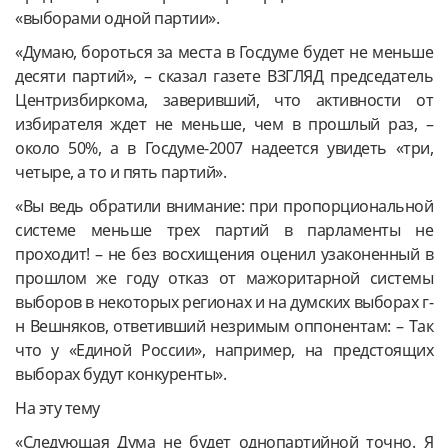
«выборами одной партии».
«Думаю, бороться за места в Госдуме будет не меньше
десяти партий», – сказал газете ВЗГЛЯД председатель
Центризбиркома, заверивший, что активности от
избирателя ждет не меньше, чем в прошлый раз, –
около 50%, а в Госдуме-2007 надеется увидеть «три,
четыре, а то и пять партий».
«Вы ведь обратили внимание: при пропорциональной
системе меньше трех партий в парламенты не
проходит! – не без восхищения оценил узаконенный в
прошлом же году отказ от мажоритарной системы
выборов в некоторых регионах и на думских выборах г-
н Вешняков, ответивший незримым оппонентам: – Так
что у «Единой России», например, на предстоящих
выборах будут конкуренты».
На эту тему
«Следующая Дума не будет однопартийной точно. Я