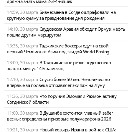
должна знать мама 2-3-4-няшек
14:59, 30 марта
Бизнесмена в Согде оштрафовали на
крупную сумму за празднование дня рождения
14:10, 30 марта
Саудовская Аравия обходит Ормуз: нефть
пошла другим маршрутом
13:35, 30 марта
Таджикские боксеры едут на свой
первый Чемпионат Азии под эгидой World Boxing
13:00, 30 марта
В Таджикистане резко подешевело
золото: минус 14% за месяц
12:10, 30 марта
Спустя более 50 лет: Человечество
впервые за полвека отправляет экипаж на Луну
11:36, 30 марта
Что поручил Эмомали Рахмон активу
Согдийской области
11:00, 30 марта
В Душанбе состоится главный забег
весны: определены призовые полумарафона-2026
10:21, 30 марта
Новый козырь Ирана в войне с США: