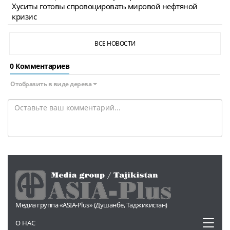
Хуситы готовы спровоцировать мировой нефтяной
кризис
ВСЕ НОВОСТИ
0 Комментариев
Отобразить в виде дерева
Медиа группа «ASIA-Plus» (Душанбе, Таджикистан)
Toggl
О НАС