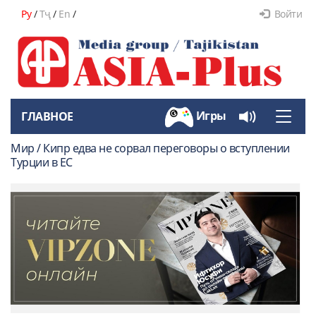
Ру
/
Тҷ
/
En
/
Войти
Игры
ГЛАВНОЕ
Toggle
naviga
Мир / Кипр едва не сорвал переговоры о вступлении
Турции в ЕС