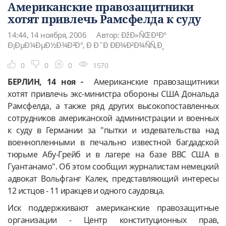
Американские правозащитники
хотят привлечь Рамсфелда к суду
14:44, 14 ноября, 2006
Автор: ÐžÐ»ÑŒÐ³Ð°
Ð¡ÐµÐ¼ÐµÐ½Ð¾Ð²Ð°, Ð Ð˜Ð ÐÐ¾Ð²Ð¾ÑÑ‚Ð¸
0
0
0
1570
БЕРЛИН, 14 ноя -
Американские правозащитники
хотят привлечь экс-министра обороны США Дональда
Рамсфелда, а также ряд других высокопоставленных
сотрудников американской администрации и военных
к суду в Германии за "пытки и издевательства над
военнопленными в печально известной багдадской
тюрьме Абу-Грейб и в лагере на базе ВВС США в
Гуантанамо". Об этом сообщил журналистам немецкий
адвокат Вольфганг Калек, представляющий интересы
12 истцов - 11 иракцев и одного саудовца.
Иск поддержкивают американские правозащитные
организации - Центр конституционных прав,