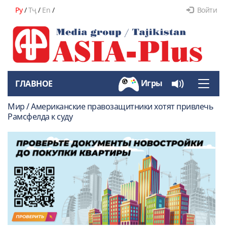
Ру
/
Тҷ
/
En
/
Войти
Игры
ГЛАВНОЕ
Toggle
naviga
Мир / Американские правозащитники хотят привлечь
Рамсфелда к суду