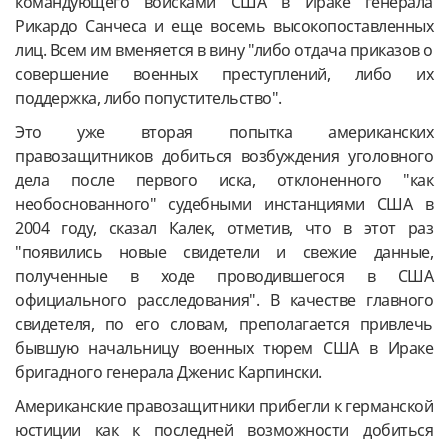
командующего войсками США в Ираке генерала
Рикардо Санчеса и еще восемь высокопоставленных
лиц. Всем им вменяется в вину "либо отдача приказов о
совершение военных преступлений, либо их
поддержка, либо попустительство".
Это уже вторая попытка американских
правозащитников добиться возбуждения уголовного
дела после первого иска, отклоненного "как
необоснованного" судебными инстанциями США в
2004 году, сказал Калек, отметив, что в этот раз
"появились новые свидетели и свежие данные,
полученные в ходе проводившегося в США
официального расследования". В качестве главного
свидетеля, по его словам, преполагается привлечь
бывшую начальницу военных тюрем США в Ираке
бригадного генерала Дженис Карпински.
Американские правозащитники прибегли к германской
юстиции как к последней возможности добиться