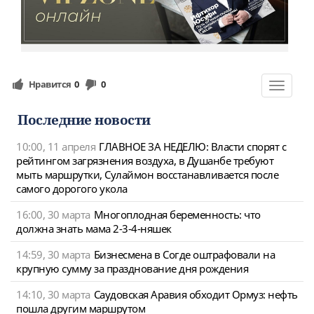
Нравится
0
0
Toggle
navigat
Последние новости
10:00, 11 апреля
ГЛАВНОЕ ЗА НЕДЕЛЮ: Власти спорят с
рейтингом загрязнения воздуха, в Душанбе требуют
мыть маршрутки, Сулаймон восстанавливается после
самого дорогого укола
16:00, 30 марта
Многоплодная беременность: что
должна знать мама 2-3-4-няшек
14:59, 30 марта
Бизнесмена в Согде оштрафовали на
крупную сумму за празднование дня рождения
14:10, 30 марта
Саудовская Аравия обходит Ормуз: нефть
пошла другим маршрутом