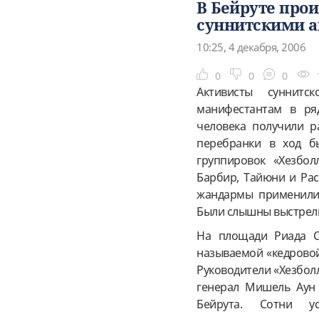
В Бейруте про
суннитскими 
10:25, 4 декабря, 2006
0
0
0
Активисты суннитс
манифестантам в ряд
человека получили р
перебранки в ход б
группировок «Хезбол
Барбир, Тайюни и Рас
жандармы применили 
Были слышны выстрелы
На площади Риада С
называемой «кедровой
Руководители «Хезбол
генерал Мишель Аун 
Бейрута. Сотни ус