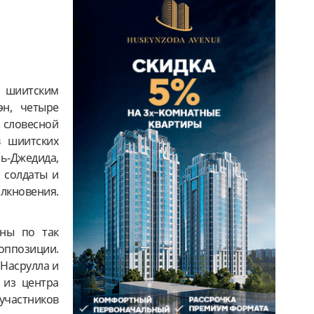
 шиитским
эн, четыре
 словесной
 шиитских
ь-Джедида,
 солдаты и
лкновения.
тны по так
оппозиции.
 Насрулла и
 из центра
частников