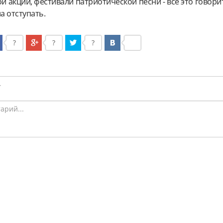
 акции, фестивали патриотической песни - все это говорит
а отступать.
?
?
?