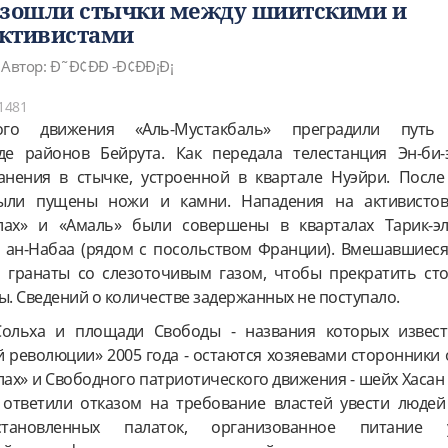
изошли стычки между шиитскими и
активистами
Автор: Ð˜Ð¢ÐÐ -Ð¢ÐÐ¡Ð¡
1481
кого движения «Аль-Мустакбаль» преградили путь
е районов Бейрута. Как передала телестанция Эн-би-
анения в стычке, устроенной в квартале Нуэйри. После
ыли пущены ножи и камни. Нападения на активистов
лах» и «Амаль» были совершены в кварталах Тарик-эл
 ан-Набаа (рядом с посольством Франции). Вмешавшиеся
гранаты со слезоточивым газом, чтобы прекратить сто
. Сведений о количестве задержанных не поступало.
ольха и площади Свободы - названия которых извес
 революции» 2005 года - остаются хозяевами сторонники 
лах» и Свободного патриотического движения - шейх Хасан
ответили отказом на требование властей увести людей
тановленных палаток, организованное питание у