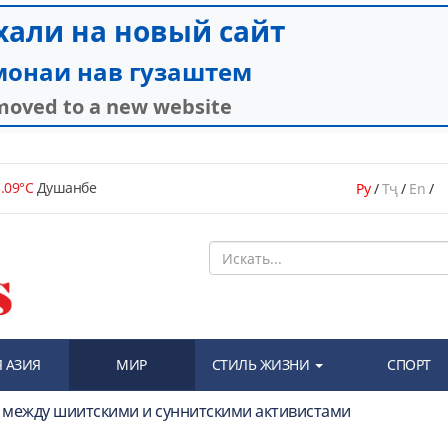
.09°C
Душанбе
Ру
/
Тҷ
/
En
/
 АЗИЯ
МИР
СТИЛЬ ЖИЗНИ
СПОРТ
 между шиитскими и суннитскими активистами