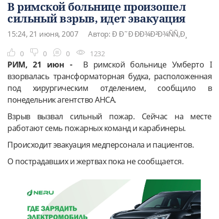
В римской больнице произошел
сильный взрыв, идет эвакуация
15:24, 21 июня, 2007
Автор: Ð Ð˜Ð ÐÐ¾Ð²Ð¾ÑÑ‚Ð¸
0
0
0
1232
РИМ, 21 июн -
В римской больнице Умберто I
взорвалась трансформаторная будка, расположенная
под хирургическим отделением, сообщило в
понедельник агентство АНСА.
Взрыв вызвал сильный пожар. Сейчас на месте
работают семь пожарных команд и карабинеры.
Происходит эвакуация медперсонала и пациентов.
О пострадавших и жертвах пока не сообщается.