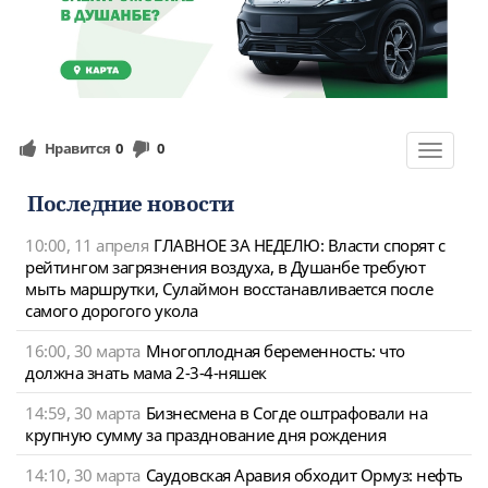
Нравится
0
0
Toggle
navigat
Последние новости
10:00, 11 апреля
ГЛАВНОЕ ЗА НЕДЕЛЮ: Власти спорят с
рейтингом загрязнения воздуха, в Душанбе требуют
мыть маршрутки, Сулаймон восстанавливается после
самого дорогого укола
16:00, 30 марта
Многоплодная беременность: что
должна знать мама 2-3-4-няшек
14:59, 30 марта
Бизнесмена в Согде оштрафовали на
крупную сумму за празднование дня рождения
14:10, 30 марта
Саудовская Аравия обходит Ормуз: нефть