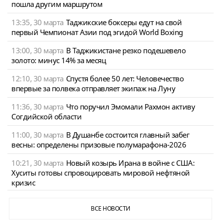
пошла другим маршрутом
13:35, 30 марта
Таджикские боксеры едут на свой
первый Чемпионат Азии под эгидой World Boxing
13:00, 30 марта
В Таджикистане резко подешевело
золото: минус 14% за месяц
12:10, 30 марта
Спустя более 50 лет: Человечество
впервые за полвека отправляет экипаж на Луну
11:36, 30 марта
Что поручил Эмомали Рахмон активу
Согдийской области
11:00, 30 марта
В Душанбе состоится главный забег
весны: определены призовые полумарафона-2026
10:21, 30 марта
Новый козырь Ирана в войне с США:
Хуситы готовы спровоцировать мировой нефтяной
кризис
ВСЕ НОВОСТИ