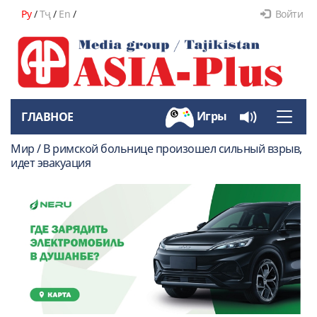
Ру
/
Тҷ
/
En
/
Войти
Игры
ГЛАВНОЕ
Toggle
naviga
Мир / В римской больнице произошел сильный взрыв,
идет эвакуация