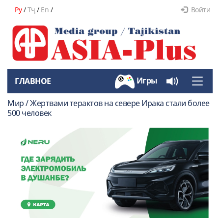
Ру
/
Тҷ
/
En
/
Войти
Игры
ГЛАВНОЕ
Toggle
naviga
Мир / Жертвами терактов на севере Ирака стали более
500 человек