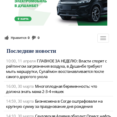
Нравится
0
0
Toggle
navigat
Последние новости
10:00, 11 апреля
ГЛАВНОЕ ЗА НЕДЕЛЮ: Власти спорят с
рейтингом загрязнения воздуха, в Душанбе требуют
мыть маршрутки, Сулаймон восстанавливается после
самого дорогого укола
16:00, 30 марта
Многоплодная беременность: что
должна знать мама 2-3-4-няшек
14:59, 30 марта
Бизнесмена в Согде оштрафовали на
крупную сумму за празднование дня рождения
14:10, 30 марта
Саудовская Аравия обходит Ормуз: нефть