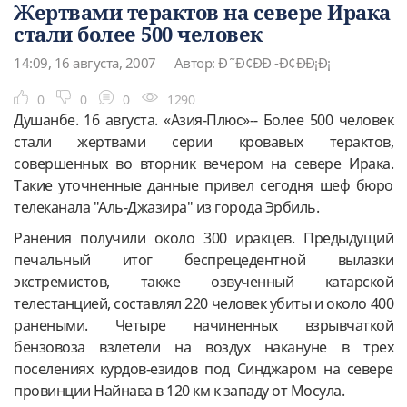
Жертвами терактов на севере Ирака
стали более 500 человек
14:09, 16 августа, 2007
Автор: Ð˜Ð¢ÐÐ -Ð¢ÐÐ¡Ð¡
0
0
0
1290
Душанбе. 16 августа. «Азия-Плюс»-- Более 500 человек
стали жертвами серии кровавых терактов,
совершенных во вторник вечером на севере Ирака.
Такие уточненные данные привел сегодня шеф бюро
телеканала "Аль-Джазира" из города Эрбиль.
Ранения получили около 300 иракцев. Предыдущий
печальный итог беспрецедентной вылазки
экстремистов, также озвученный катарской
телестанцией, составлял 220 человек убиты и около 400
ранеными. Четыре начиненных взрывчаткой
бензовоза взлетели на воздух накануне в трех
поселениях курдов-езидов под Синджаром на севере
провинции Найнава в 120 км к западу от Мосула.