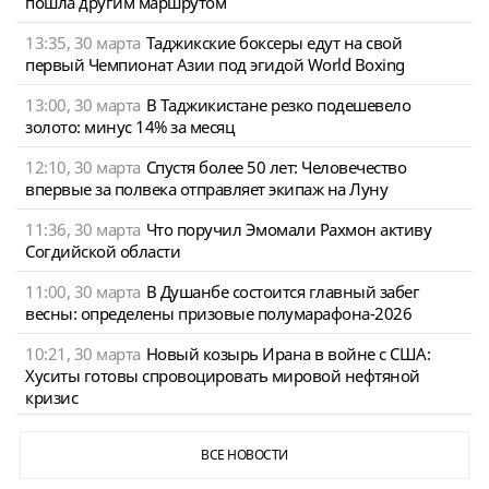
пошла другим маршрутом
13:35, 30 марта
Таджикские боксеры едут на свой
первый Чемпионат Азии под эгидой World Boxing
13:00, 30 марта
В Таджикистане резко подешевело
золото: минус 14% за месяц
12:10, 30 марта
Спустя более 50 лет: Человечество
впервые за полвека отправляет экипаж на Луну
11:36, 30 марта
Что поручил Эмомали Рахмон активу
Согдийской области
11:00, 30 марта
В Душанбе состоится главный забег
весны: определены призовые полумарафона-2026
10:21, 30 марта
Новый козырь Ирана в войне с США:
Хуситы готовы спровоцировать мировой нефтяной
кризис
ВСЕ НОВОСТИ