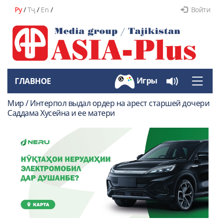
Ру
/
Тҷ
/
En
/
Войти
Игры
ГЛАВНОЕ
Toggle
naviga
Мир / Интерпол выдал ордер на арест старшей дочери
Саддама Хусейна и ее матери