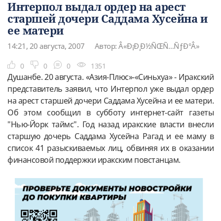
Интерпол выдал ордер на арест
старшей дочери Саддама Хусейна и
ее матери
14:21, 20 августа, 2007
Автор: Â«Ð¡Ð¸Ð½ÑŒÑ…ÑƒÐ°Â»
0
0
0
1351
Душанбе. 20 августа. «Азия-Плюс»-«Синьхуа» - Иракский
представитель заявил, что Интерпол уже выдал ордер
на арест старшей дочери Саддама Хусейна и ее матери.
Об этом сообщил в субботу интернет-сайт газеты
"Нью-Йорк таймс". Год назад иракские власти внесли
старшую дочерь Саддама Хусейна Рагад и ее маму в
список 41 разыскиваемых лиц, обвиняя их в оказании
финансовой поддержки иракским повстанцам.