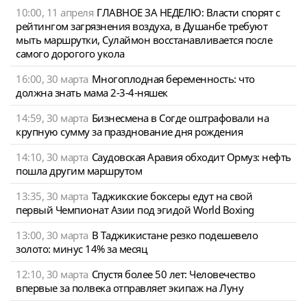
10:00, 11 апреля
ГЛАВНОЕ ЗА НЕДЕЛЮ: Власти спорят с
рейтингом загрязнения воздуха, в Душанбе требуют
мыть маршрутки, Сулаймон восстанавливается после
самого дорогого укола
16:00, 30 марта
Многоплодная беременность: что
должна знать мама 2-3-4-няшек
14:59, 30 марта
Бизнесмена в Согде оштрафовали на
крупную сумму за празднование дня рождения
14:10, 30 марта
Саудовская Аравия обходит Ормуз: нефть
пошла другим маршрутом
13:35, 30 марта
Таджикские боксеры едут на свой
первый Чемпионат Азии под эгидой World Boxing
13:00, 30 марта
В Таджикистане резко подешевело
золото: минус 14% за месяц
12:10, 30 марта
Спустя более 50 лет: Человечество
впервые за полвека отправляет экипаж на Луну