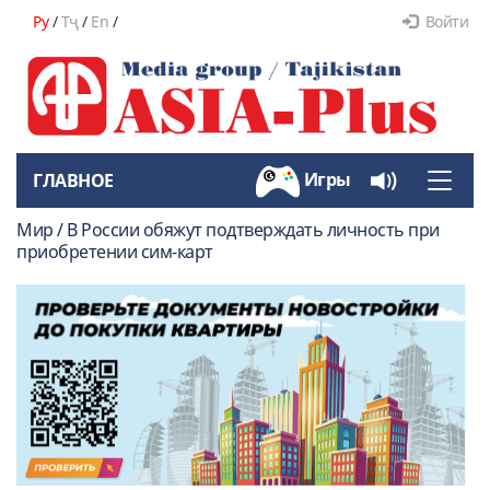
Ру
/
Тҷ
/
En
/
Войти
Игры
ГЛАВНОЕ
Toggle
naviga
Мир / В России обяжут подтверждать личность при
приобретении сим-карт