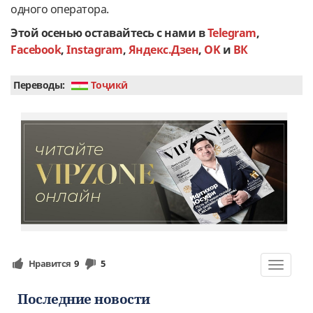
одного оператора.
Этой осенью оставайтесь с нами в
Telegram
,
Facebook
,
Instagram
,
Яндекс.Дзен
,
OK
и
ВК
Переводы:
Тоҷикӣ
Нравится
9
5
Toggle
navigat
Последние новости